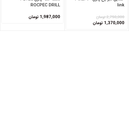
فروخته شده
ROCPEC DRILL
link
1,987,000
تومان
2,750,000
تومان
1,370,000
تومان