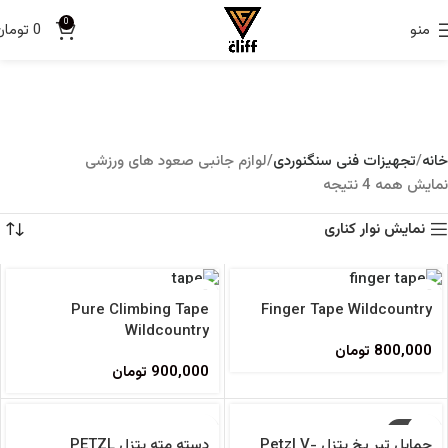
0
منو
0
تومان
خانه
تجهیزات فنی سنگنوردی
لوازم جانبی صعود های ورزشی
نمایش همه 4 نتیجه
نمایش نوار کناری
فروخته شده
Pure Climbing Tape
Finger Tape Wildcountry
Wildcountry
800,000
تومان
900,000
تومان
-50%
فروخته شده
حمایل تبر یخ پتزل Petzl V-
دسته مته پتزل PETZL