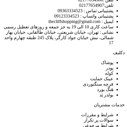
تلفن:02177654907
پشتیبانی تماس : 09363334523
پشتیبانی واتساپ : 09123334523
ايميل : thecliffshopping@gmail.com
ساعت کاری 10 الی 19 به جز جمعه و روزهای تعطیل رسمی
نشانی : تهران، خیابان شریعتی، خیابان طالقانی، خیابان بهار
شمالی، نبش خیابان جواد کارگر، پلاک 245 طبقه چهارم واحد
17
دکلیف​
پوشاک
پودر
کوله
عینک حمایت
فرچه سنگنوردی
هَنگ بورد
بولدر پَد
خدمات مشتریان
شرایط و مقررات
سوالات پر تکرار
شرایط مرجوعی