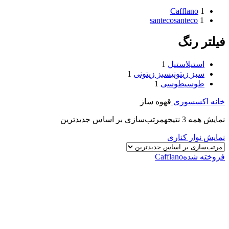
Cafflano
1
santeco
santeco
1
فیلتر رنگ
استیل
استیل
1
سبز زیتونی
سبز زیتونی
1
طوسی
طوسی
1
خانه
اکسسوری
قهوه ساز
نمایش همه 3 نتیجه
مرتب‌سازی بر اساس جدیدترین
نمایش نوار کناری
فروخته شده
Cafflano