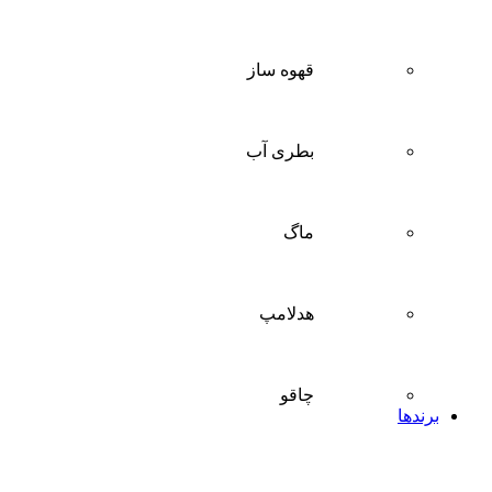
قهوه ساز
بطری آب
ماگ
هدلامپ
چاقو
برندها