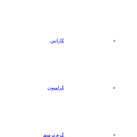
کارابین
کرامپون
کرم ترمیم