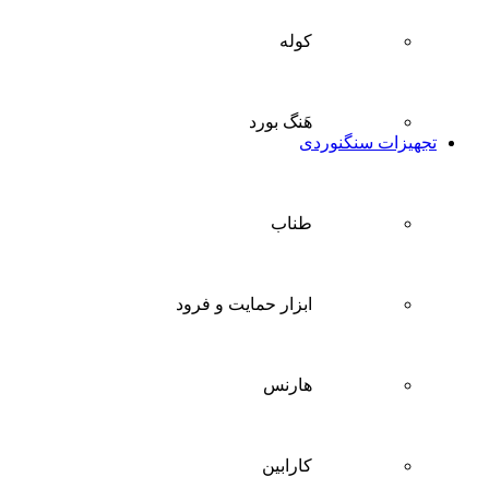
کوله
هَنگ بورد
تجهیزات سنگنوردی
طناب
ابزار حمایت و فرود
هارنس
کارابین