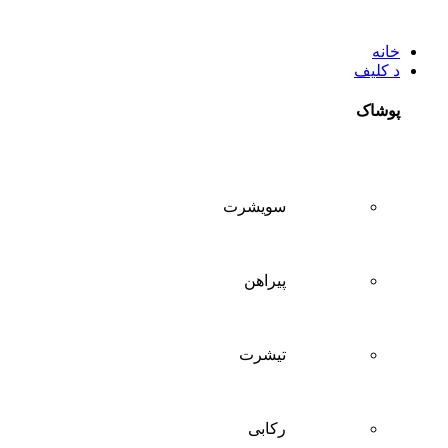
خانه
د کلیف
پوشاک
سويشرت
پیراهن
تيشرت
ركابی