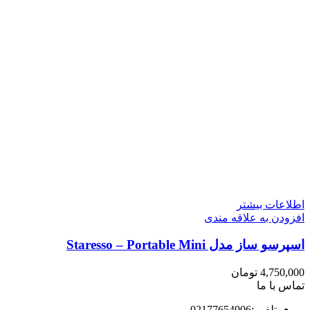
اطلاعات بیشتر
افزودن به علاقه مندی
اسپرسو ساز مدل Staresso – Portable Mini
4,750,000
تومان
تماس با ما
تلفن :02177654906