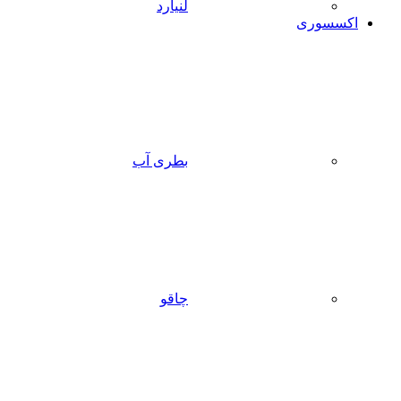
لنیارد
اکسسوری
بطری آب
چاقو