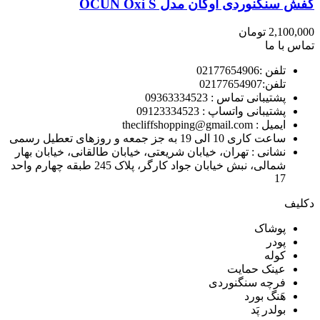
کفش سنگنوردی اوکان مدل OCUN Oxi S
2,100,000
تومان
تماس با ما
تلفن :02177654906
تلفن:02177654907
پشتیبانی تماس : 09363334523
پشتیبانی واتساپ : 09123334523
ايميل : thecliffshopping@gmail.com
ساعت کاری 10 الی 19 به جز جمعه و روزهای تعطیل رسمی
نشانی : تهران، خیابان شریعتی، خیابان طالقانی، خیابان بهار
شمالی، نبش خیابان جواد کارگر، پلاک 245 طبقه چهارم واحد
17
دکلیف​
پوشاک
پودر
کوله
عینک حمایت
فرچه سنگنوردی
هَنگ بورد
بولدر پَد