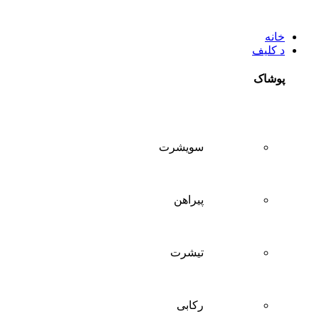
خانه
د کلیف
پوشاک
سويشرت
پیراهن
تيشرت
ركابی