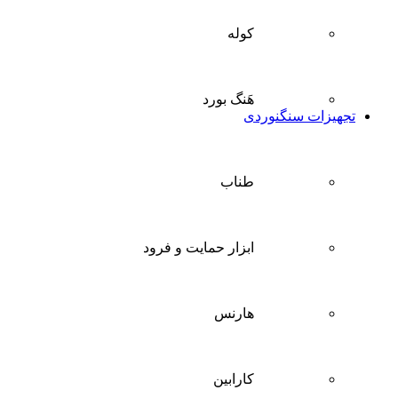
کوله
هَنگ بورد
تجهیزات سنگنوردی
طناب
ابزار حمایت و فرود
هارنس
کارابین