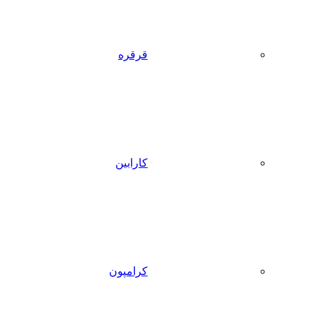
قرقره
کارابین
کرامپون