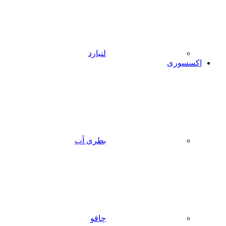
لنیارد
اکسسوری
بطری آب
چاقو