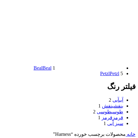
Beal
Beal
1
Petzl
Petzl
5
فیلتر رنگ
آبی
آبی
2
بنفش
بنفش
1
طوسی
طوسی
2
قرمز
قرمز
1
سبز آبی
1
خانه
محصولات برچسب خورده “Harness”