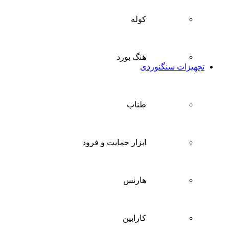
کوله
هَنگ بورد
تجهیزات سنگنوردی
طناب
ابزار حمایت و فرود
هارنس
کارابین