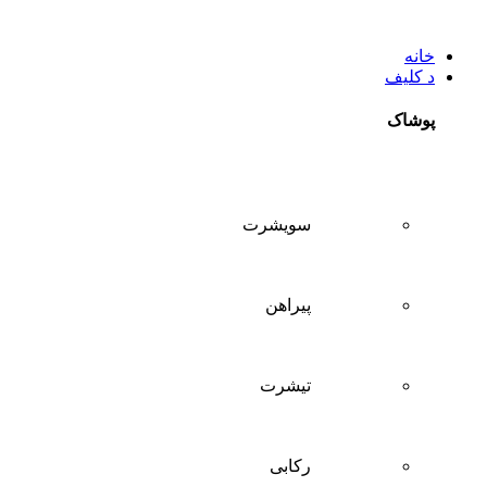
خانه
د کلیف
پوشاک
سويشرت
پیراهن
تيشرت
ركابی