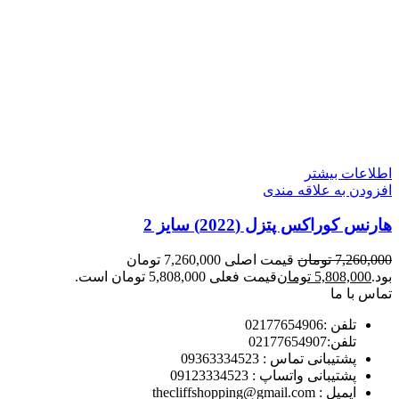
اطلاعات بیشتر
افزودن به علاقه مندی
هارنس کوراکس پتزل (2022) سایز 2
7,260,000
تومان
قیمت اصلی 7,260,000 تومان
بود.
5,808,000
تومان
قیمت فعلی 5,808,000 تومان است.
تماس با ما
تلفن :02177654906
تلفن:02177654907
پشتیبانی تماس : 09363334523
پشتیبانی واتساپ : 09123334523
ايميل : thecliffshopping@gmail.com