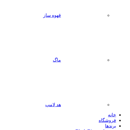
قهوه ساز
ماگ
هد لامپ
خانه
فروشگاه
برندها