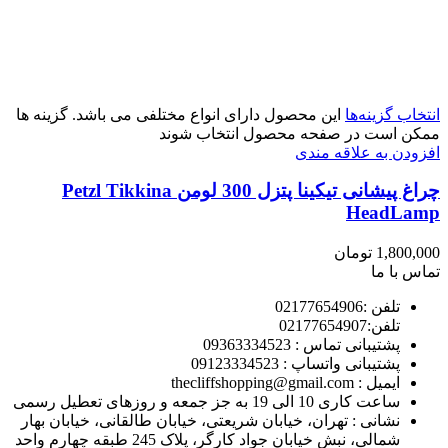
انتخاب گزینه‌ها
این محصول دارای انواع مختلفی می باشد. گزینه ها
ممکن است در صفحه محصول انتخاب شوند
افزودن به علاقه مندی
چراغ پیشانی تیکینا پتزل 300 لومن Petzl Tikkina
HeadLamp
1,800,000
تومان
تماس با ما
تلفن :02177654906
تلفن:02177654907
پشتیبانی تماس : 09363334523
پشتیبانی واتساپ : 09123334523
ايميل : thecliffshopping@gmail.com
ساعت کاری 10 الی 19 به جز جمعه و روزهای تعطیل رسمی
نشانی : تهران، خیابان شریعتی، خیابان طالقانی، خیابان بهار
شمالی، نبش خیابان جواد کارگر، پلاک 245 طبقه چهارم واحد