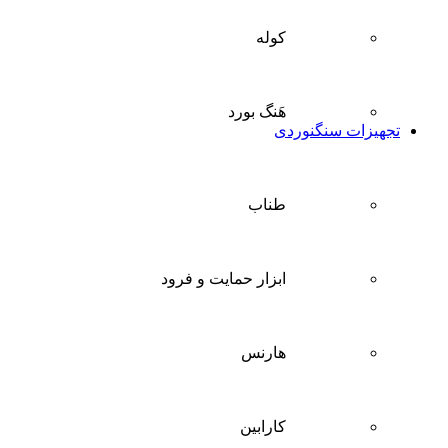
کوله
هَنگ بورد
تجهیزات سنگنوردی
طناب
ابزار حمایت و فرود
هارنس
کارابین