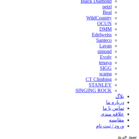
Black Diamond
petzl
Beal
WildCountry
OCUN
DMM
Edelweiss
Santeco
Lavan
simond
Evolv
tenaya
SIGG
scarpa
CT Climbing
STANLEY
SINGING ROCK
بلاگ
درباره ما
تماس با ما
علاقه مندی
مقايسه
ورود / ثبت نام
سبد خرید