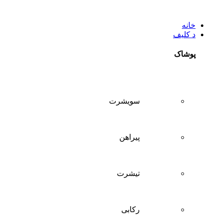
خانه
د کلیف
پوشاک
سويشرت
پیراهن
تيشرت
ركابی