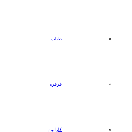
طناب
قرقره
کارابین