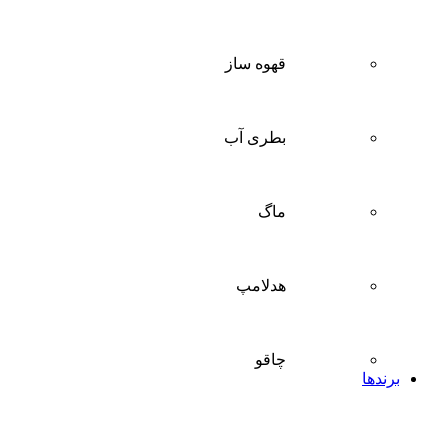
قهوه ساز
بطری آب
ماگ
هدلامپ
چاقو
برندها