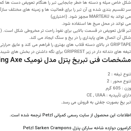
شکل خاص میله و دسته ها خطر جابجایی تبر را هنگام تعویض دست ها کم 
سر تقسیم بندی شده ی آن تبر را برای فعالیت ها و زمینه های مختلف سازگا
می تواند به MARTEAU مجهز شود. (اختیاری)
می تواند در محل میخ ها استفاده شود.
تبر قابل تعویض در قسمت بالایی برای نفوذ راحت تر مخروطی شکل است. (3 میلی متر)
شکل آن اتصال های پایداری را در یخ و سنگ ایجاد می کند.
GRIPTAPE در بالای دسته قلاب های بهتری را فراهم می کند و عایق حرارتی است.
تیغه های دندانه دار در زیر GRIPREST برای نگه داشتن در بخش های شیبدار در برف یا یخ است.
مشخصات فنی تبریخ پتزل مدل نومیک Petzl Nomic Ice climbing Axe :
تنوع تیغه : 2
تنوع محور : 2
وزن : 605 گرم
دارای تأییدیه : CE , UIAA
تبر یخ بصورت جفتی به فروش می رسد.
اطلاعات این محصول از سایت رسمی کمپانی Petzl ترجمه شده است.
کرامپون دوازده شاخه سارکن پتزل Petzl Sarken Crampons