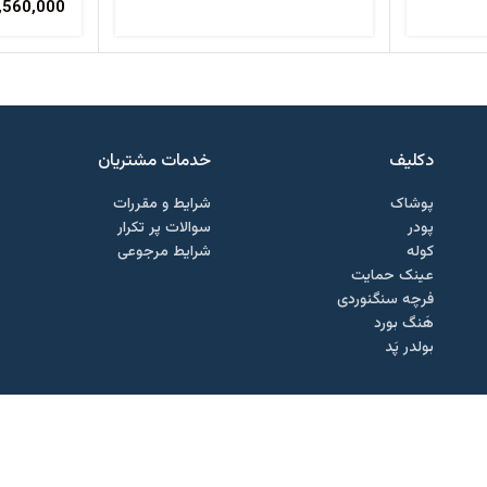
,560,000
دکلیف​
خدمات مشتریان
پوشاک
شرایط و مقررات
پودر
سوالات پر تکرار
کوله
شرایط مرجوعی
عینک حمایت
فرچه سنگنوردی
هَنگ بورد
بولدر پَد