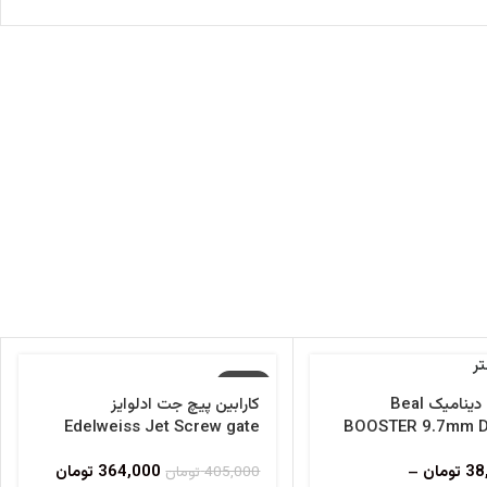
-10%
کارابین پیچ جت ادلوایز
طناب بئال دینامیک Beal
فروخته شده
Edelweiss Jet Screw gate
BOOSTER 9.7mm D
carabiner
364,000
تومان
38
تومان
–
405,000
تومان