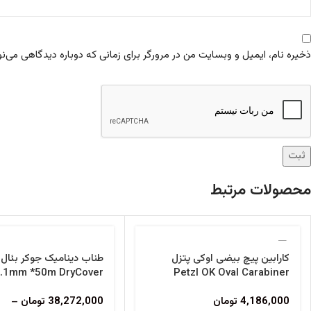
ذخیره نام، ایمیل و وبسایت من در مرورگر برای زمانی که دوباره دیدگاهی می‌ن
محصولات مرتبط
کارابین پیچ بیضی اوکی پتزل
9.1mm *50m DryCover
Petzl OK Oval Carabiner
Unicore
4,186,000
تومان
38,272,000
تومان
–