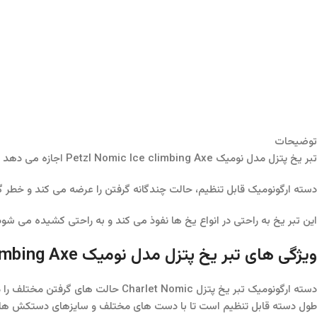
توضیحات
تبر یخ پتزل مدل نومیک Petzl Nomic Ice climbing Axe اجازه می دهد تا مجموعه فعالیت های سنگ نوردی در شرایط یخ نوردی هم بکار گرفته شود.
دسته ارگونومیک قابل تنظیم، حالت چندگانه گرفتن را عرضه می کند و خطر گیر کردن را هنگام تعویض دست ها کم می کند.
این تبر یخ به راحتی در انواع یخ ها نفوذ می کند و به راحتی کشیده می ش
ویژگی های تبر یخ پتزل مدل نومیک Petzl Nomic Ice climbing Axe :
دسته ارگونومیک تبر یخ پتزل Charlet Nomic حالت های گرفتن مختلف را مهیا می کند.
طول دسته قابل تنظیم است تا با دست های مختلف و سایزهای دستکش ها ق