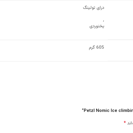
درای تولینگ
,
یخنوردی
605 گرم
*
اند