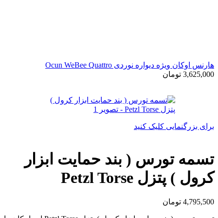
هارنس اوکان ویژه دیواره نوردی Ocun WeBee Quattro
3,625,000
تومان
برای بزرگنمایی کلیک کنید
تسمه تورس ( بند حمایت ابزار
کرول ) پتزل Petzl Torse
4,795,500
تومان