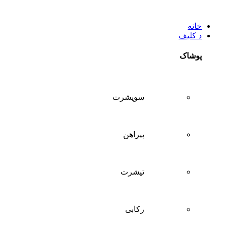
خانه
د کلیف
پوشاک
سويشرت
پیراهن
تيشرت
ركابی