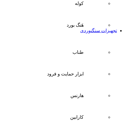
کوله
هَنگ بورد
تجهیزات سنگنوردی
طناب
ابزار حمایت و فرود
هارنس
کارابین