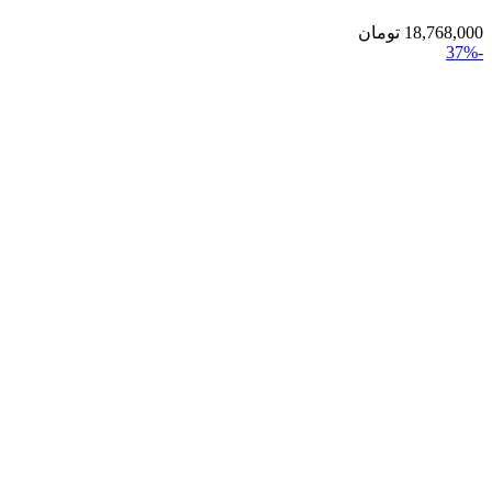
18,768,000
تومان
-37%