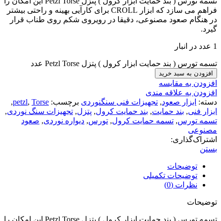
تسمه تورس ( بند حمایت ابزار کرول ) پتزل Petzl Torse این امکان را
فراهم می سازد که ابزار
CROLL
برای کارآیی بهینه و راحتی بیشتر
در هنگام صعود مصنوعی، دقیقا در رویروی شکم روی طناب قرار
گیرد.
1 عدد در انبار
تسمه تورس ( بند حمایت ابزار کرول ) پتزل Petzl Torse عدد
افزودن به سبد خرید
افزودن به مقایسه
افزودن به علاقه مندی
دسته:
ابزار صعود
,
تجهیزات فنی سنگنوردی
برچسب:
Torse
,
petzl
,
ابزار فنی
,
بند حمایت
,
بند حمایت کرول
,
پتزل
,
تجهیزات سنگ نوردی
,
تسمه تورس
,
تسمه حمایت کرول
,
تورس
,
دیواره نوردی
,
صعود
مصنوعی
اشتراک‌گذاری:
بستن
توضیحات
توضیحات تکمیلی
نظرات (0)
توضیحات
تسمه تورس ( بند حمایت ابزار کرول ) پتزل Petzl Torse این امکان را