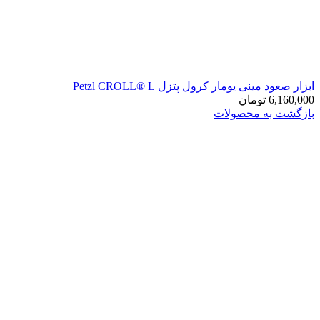
ابزار صعود مینی یومار کرول پتزل Petzl CROLL® L
6,160,000
تومان
بازگشت به محصولات