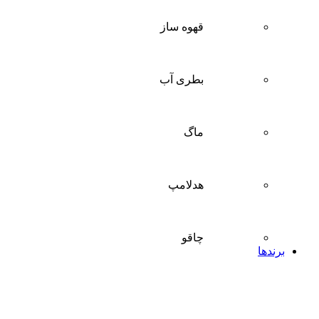
قهوه ساز
بطری آب
ماگ
هدلامپ
چاقو
برندها