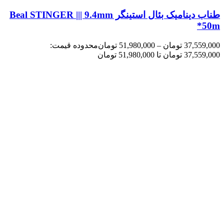
طناب دینامیک بئال استینگر Beal STINGER ||| 9.4mm
*50m
37,559,000
تومان
–
51,980,000
تومان
محدوده قیمت:
37,559,000 تومان تا 51,980,000 تومان