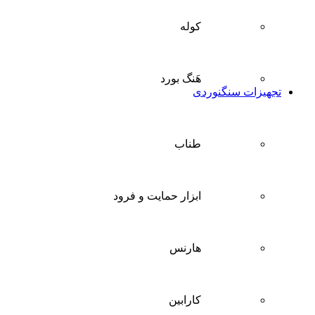
کوله
هَنگ بورد
تجهیزات سنگنوردی
طناب
ابزار حمایت و فرود
هارنس
کارابین