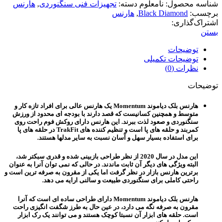
شناسه محصول:
نامعلوم
دسته:
تجهیزات فنی سنگنوردی
,
هارنس
برچسب:
Black Diamond
,
هارنس
اشتراک‌گذاری:
بستن
توضیحات
توضیحات تکمیلی
نظرات (0)
توضیحات
هارنس بلک دیاموند Momentum یک هارنس عالی برای افراد تازه کار و
متوسط و همچنین کسانیست که قصد دارند با بودجه ای محدود از ورزش
سنگنوردی و صعود لذت ببرند. این هارنس دارای روکش فوم راحت روی
کمربند و حلقه های پا است و تنظیم کننده های TrakFit در حلقه های پا
برای استفاده بسیار سهل و آسان نسبت به سایر مدلها هستند.
این مدل در سال 2020 از نظر طراحی بازبینی شده و قدری سبکتر شد،
البته ویژگی های دیگر آن ثابت ماندند. در حالی که نمی توان آنرا به عنوان
برترین هارنس بازار در نظر گرفت اما یکی از مقرون به صرفه ترین است و
راحتی کاملی برای سنگنوردی طبیعت و سالنی ارایه می دهد.
هارنس بلک دیاموند Momentum دارای طراحی ساده ای است که آنرا
مقرون به صرفه نگه می دارد، در عین حال به طرز شگفت انگیزی راحت
است. حلقه های ابزار آن نسبتا کوچک هستند و می توانند یک رک ابزار