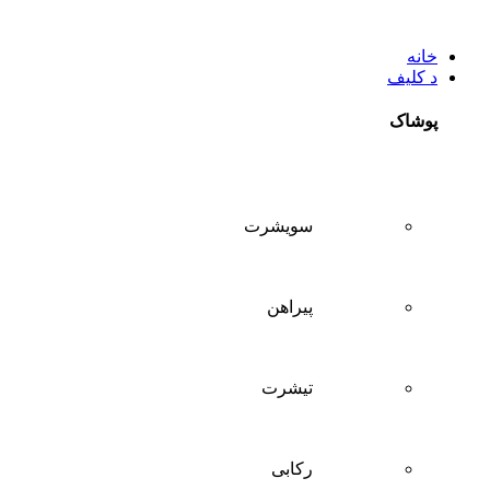
خانه
د کلیف
پوشاک
سويشرت
پیراهن
تيشرت
ركابی