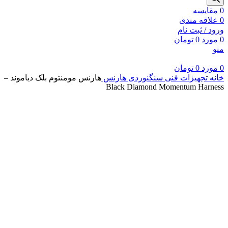
0
مقايسه
0
علاقه مندی
ورود / ثبت نام
0
مورد
0
تومان
منو
0
مورد
0
تومان
خانه
تجهیزات فنی سنگنوردی
هارنس
هارنس مومنتوم بلک دیاموند –
Black Diamond Momentum Harness