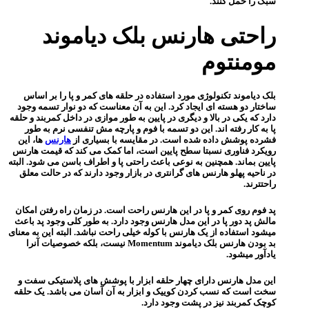
سبک را حمل کنند.
راحتی هارنس بلک دیاموند
مومنتوم
بلک دیاموند تکنولوژی مورد استفاده در حلقه های کمر و پا را بر اساس
ساختار دو هسته ای ایجاد کرد. این به آن معناست که دو نوار تسمه وجود
دارد که یکی در بالا و دیگری در پایین به طور موازی در داخل کمربند و حلقه
پا به کار رفته اند. این دو تسمه با فوم و پارچه مش تنفسی نرم به طور
فشرده پوشش داده شده است. در مقایسه با بسیاری از
هارنس
ها، این
رویکرد فناوری نسبتا سطح پایین است، اما کمک می کند که قیمت هارنس
پایین بماند. همچنین به نوعی باعث راحتی پا و اطراف باسن می شود. البته
در ناحیه پهلو هارنس های گرانتری در بازار وجود دارند که در حالت معلق
راحتترند.
پد فوم روی کمر و پا در این هارنس راحت است. در زمان راه رفتن امکان
مالش پد دور پا در این مدل هارنس وجود دارد. به طور کلی وجود پد باعث
میشود استفاده از یک هارنس با کوله خیلی راحت نباشد. البته این به معنای
بد بودن هارنس بلک دیاموند Momentum نیست، بلکه خصوصیات آنرا
یادآور میشود.
این مدل هارنس دارای چهار حلقه ابزار با پوشش های پلاستیکی سفت و
سخت است که نسب کردن کوییک و ابزار به آن آسان می باشد. یک حلقه
کوچک کمربند نیز در پشت وجود دارد.