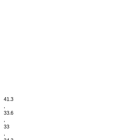
41.3
,
33.6
,
33
,