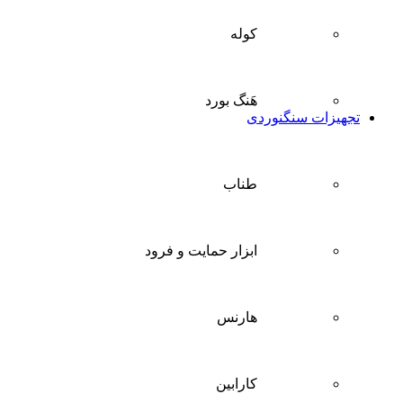
کوله
هَنگ بورد
تجهیزات سنگنوردی
طناب
ابزار حمایت و فرود
هارنس
کارابین