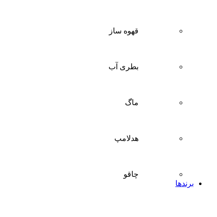
قهوه ساز
بطری آب
ماگ
هدلامپ
چاقو
برندها