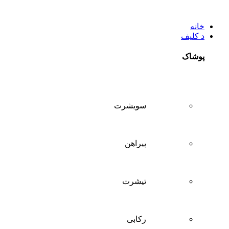
خانه
د کلیف
پوشاک
سويشرت
پیراهن
تيشرت
ركابی