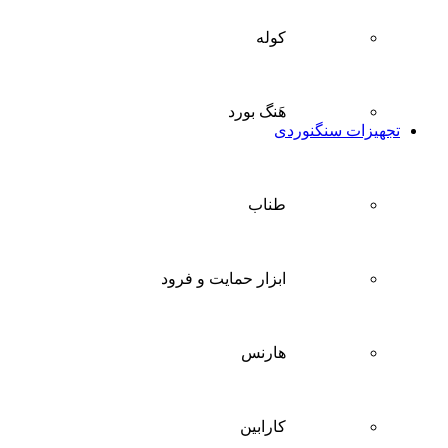
کوله
هَنگ بورد
تجهیزات سنگنوردی
طناب
ابزار حمایت و فرود
هارنس
کارابین