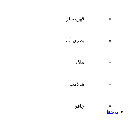
قهوه ساز
بطری آب
ماگ
هدلامپ
چاقو
برندها