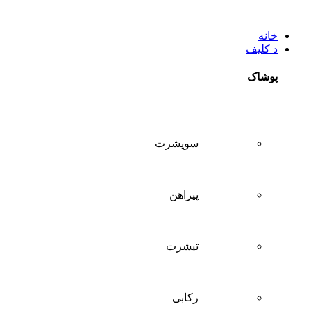
خانه
د کلیف
پوشاک
سويشرت
پیراهن
تيشرت
ركابی