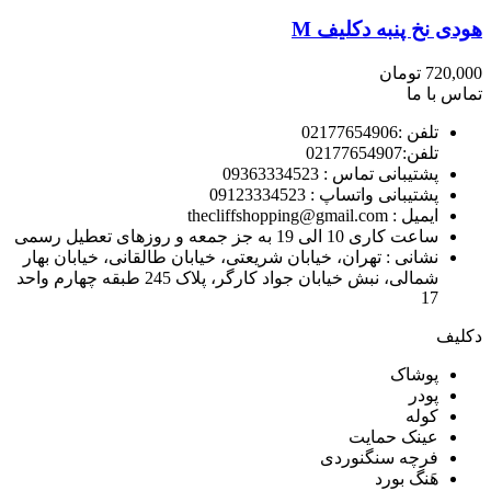
هودی نخ پنبه دکلیف M
720,000
تومان
تماس با ما
تلفن :02177654906
تلفن:02177654907
پشتیبانی تماس : 09363334523
پشتیبانی واتساپ : 09123334523
ايميل : thecliffshopping@gmail.com
ساعت کاری 10 الی 19 به جز جمعه و روزهای تعطیل رسمی
نشانی : تهران، خیابان شریعتی، خیابان طالقانی، خیابان بهار
شمالی، نبش خیابان جواد کارگر، پلاک 245 طبقه چهارم واحد
17
دکلیف​
پوشاک
پودر
کوله
عینک حمایت
فرچه سنگنوردی
هَنگ بورد