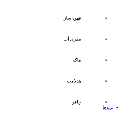
قهوه ساز
بطری آب
ماگ
هدلامپ
چاقو
برندها