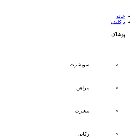
خانه
د کلیف
پوشاک
سويشرت
پیراهن
تيشرت
ركابی