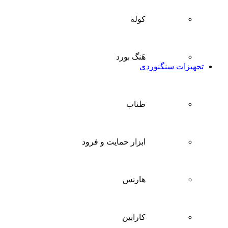
کوله
هَنگ بورد
تجهیزات سنگنوردی
طناب
ابزار حمایت و فرود
هارنس
کارابین