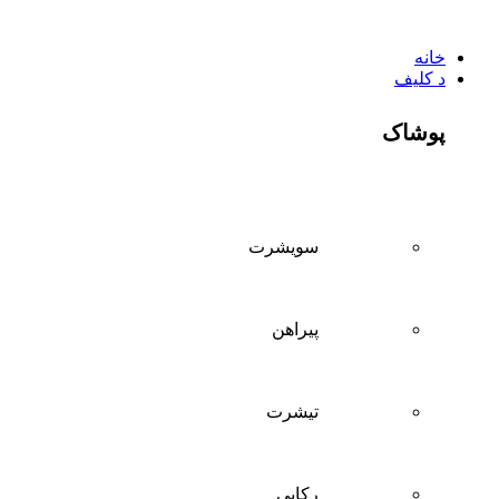
خانه
د کلیف
پوشاک
سويشرت
پیراهن
تيشرت
ركابی