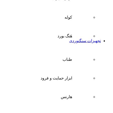
کوله
هَنگ بورد
تجهیزات سنگنوردی
طناب
ابزار حمایت و فرود
هارنس