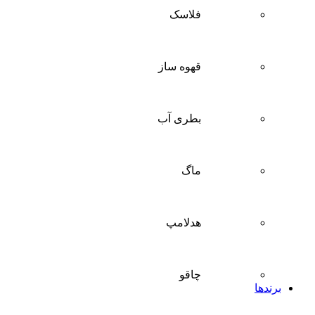
فلاسک
قهوه ساز
بطری آب
ماگ
هدلامپ
چاقو
برندها