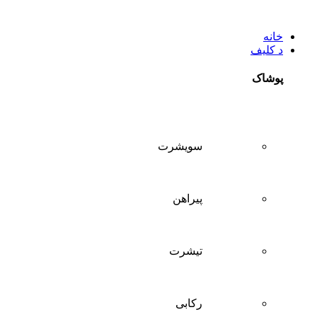
خانه
د کلیف
پوشاک
سويشرت
پیراهن
تيشرت
ركابی