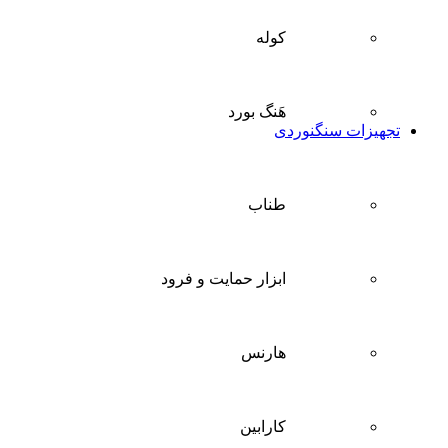
کوله
هَنگ بورد
تجهیزات سنگنوردی
طناب
ابزار حمایت و فرود
هارنس
کارابین