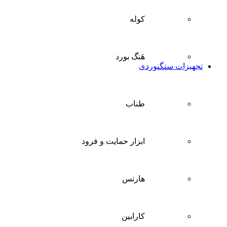
کوله
هَنگ بورد
تجهیزات سنگنوردی
طناب
ابزار حمایت و فرود
هارنس
کارابین