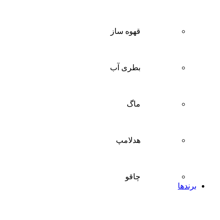
قهوه ساز
بطری آب
ماگ
هدلامپ
چاقو
برندها