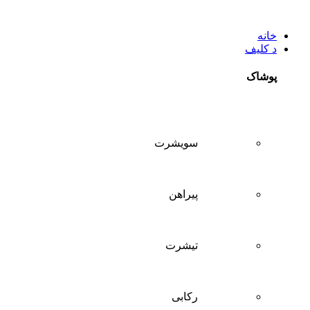
خانه
د کلیف
پوشاک
سويشرت
پیراهن
تيشرت
ركابی