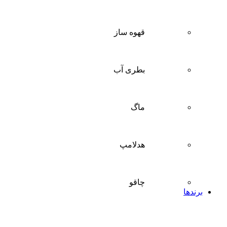
قهوه ساز
بطری آب
ماگ
هدلامپ
چاقو
برندها