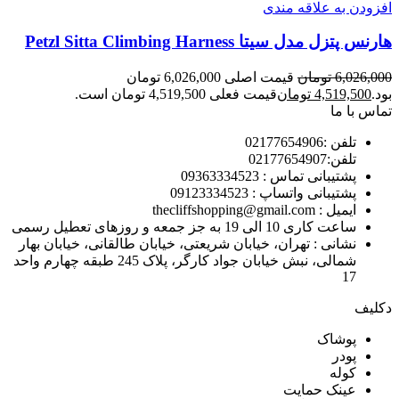
افزودن به علاقه مندی
هارنس پتزل مدل سیتا Petzl Sitta Climbing Harness
6,026,000
تومان
قیمت اصلی 6,026,000 تومان
بود.
4,519,500
تومان
قیمت فعلی 4,519,500 تومان است.
تماس با ما
تلفن :02177654906
تلفن:02177654907
پشتیبانی تماس : 09363334523
پشتیبانی واتساپ : 09123334523
ايميل : thecliffshopping@gmail.com
ساعت کاری 10 الی 19 به جز جمعه و روزهای تعطیل رسمی
نشانی : تهران، خیابان شریعتی، خیابان طالقانی، خیابان بهار
شمالی، نبش خیابان جواد کارگر، پلاک 245 طبقه چهارم واحد
17
دکلیف​
پوشاک
پودر
کوله
عینک حمایت