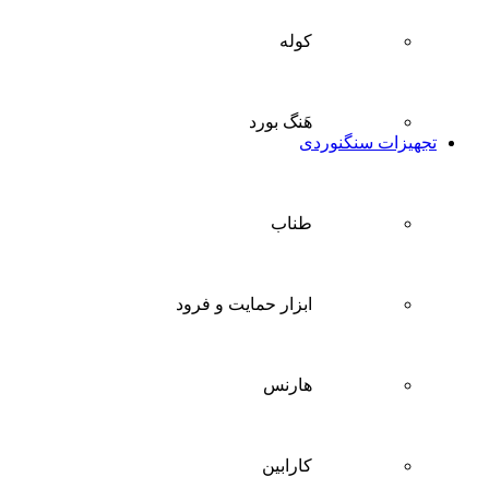
کوله
هَنگ بورد
تجهیزات سنگنوردی
طناب
ابزار حمایت و فرود
هارنس
کارابین