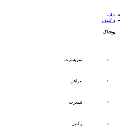
خانه
د کلیف
پوشاک
سويشرت
پیراهن
تيشرت
ركابی