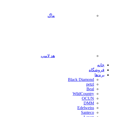
ماگ
هد لامپ
خانه
فروشگاه
برندها
Black Diamond
petzl
Beal
WildCountry
OCUN
DMM
Edelweiss
Santeco