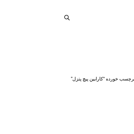
چسب خورده “کارابین پیچ پتزل”