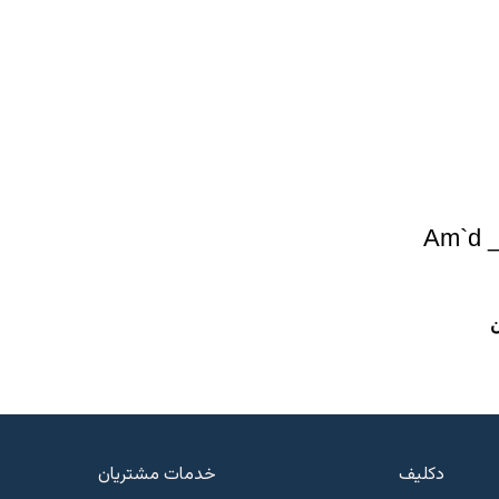
ارابین پیچ Am`d _
ن
دکلیف​
خدمات مشتریان