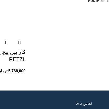
Petzl
Petzl
1
ک
PETZL
5,768,000
توما
تماس با ما