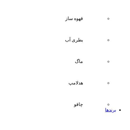
قهوه ساز
بطری آب
ماگ
هدلامپ
چاقو
برندها