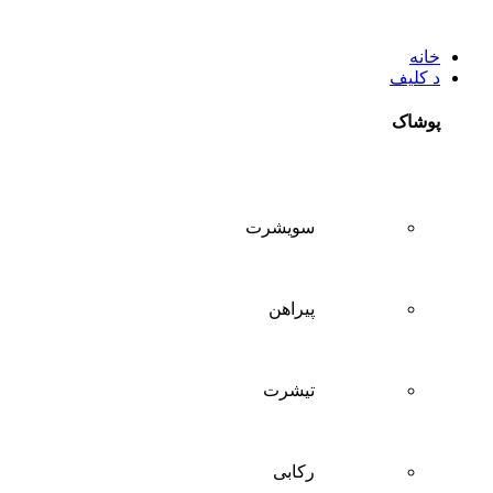
خانه
د کلیف
پوشاک
سويشرت
پیراهن
تيشرت
ركابی