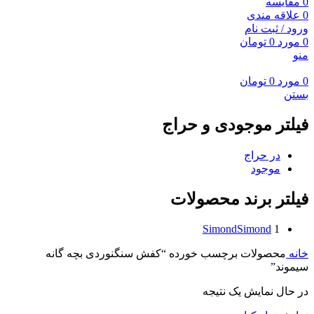
0
مقايسه
0
علاقه مندی
ورود / ثبت نام
0
مورد
0
تومان
منو
0
مورد
0
تومان
بستن
فیلتر موجودی و حراج
در حراج
موجود
فیلتر برند محصولات
Simond
Simond
1
خانه
محصولات برچسب خورده “کفش سنگنوردی بچه گانه
سیموند”
در حال نمایش یک نتیجه