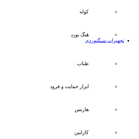
کوله
هَنگ بورد
تجهیزات سنگنوردی
طناب
ابزار حمایت و فرود
هارنس
کارابین