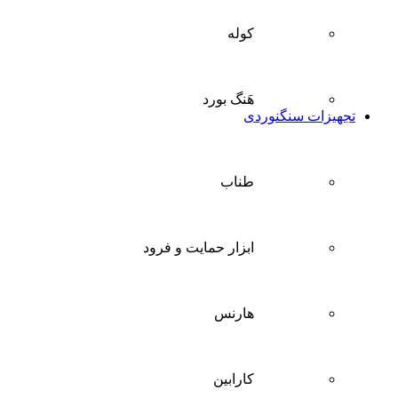
کوله
هَنگ بورد
تجهیزات سنگنوردی
طناب
ابزار حمایت و فرود
هارنس
کارابین