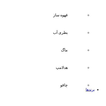
قهوه ساز
بطری آب
ماگ
هدلامپ
چاقو
برندها