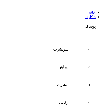
خانه
د کلیف
پوشاک
سويشرت
پیراهن
تيشرت
ركابی