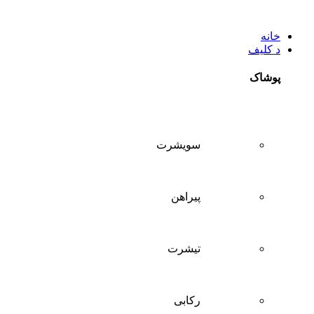
خانه
د کلیف
پوشاک
سويشرت
پیراهن
تيشرت
ركابی