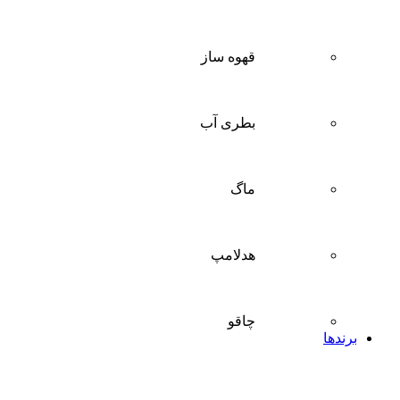
قهوه ساز
بطری آب
ماگ
هدلامپ
چاقو
برندها