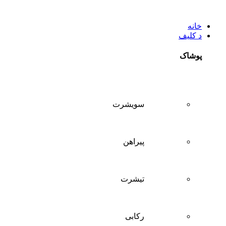
خانه
د کلیف
پوشاک
سويشرت
پیراهن
تيشرت
ركابی