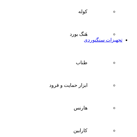
کوله
هَنگ بورد
تجهیزات سنگنوردی
طناب
ابزار حمایت و فرود
هارنس
کارابین