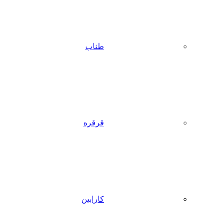
طناب
قرقره
کارابین