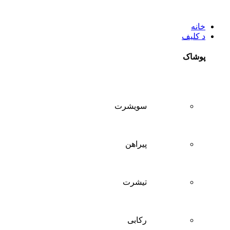
خانه
د کلیف
پوشاک
سويشرت
پیراهن
تيشرت
ركابی