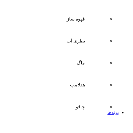
قهوه ساز
بطری آب
ماگ
هدلامپ
چاقو
برندها