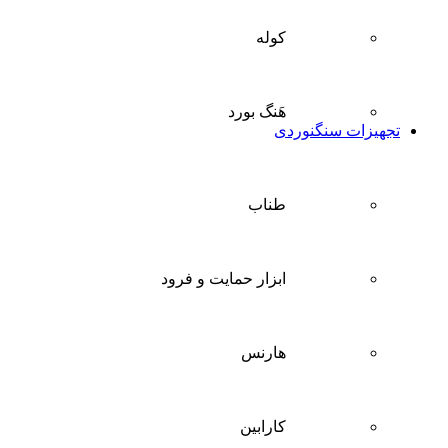
کوله
هَنگ بورد
تجهیزات سنگنوردی
طناب
ابزار حمایت و فرود
هارنس
کارابین