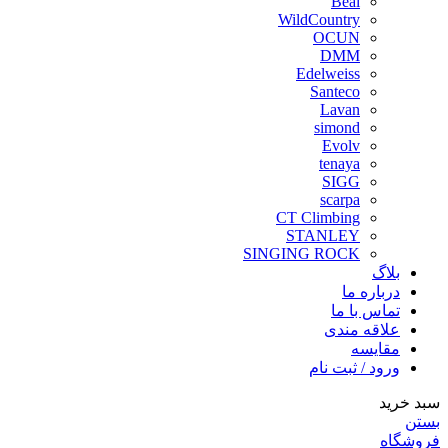
Beal
WildCountry
OCUN
DMM
Edelweiss
Santeco
Lavan
simond
Evolv
tenaya
SIGG
scarpa
CT Climbing
STANLEY
SINGING ROCK
بلاگ
درباره ما
تماس با ما
علاقه مندی
مقايسه
ورود / ثبت نام
سبد خرید
بستن
فروشگاه