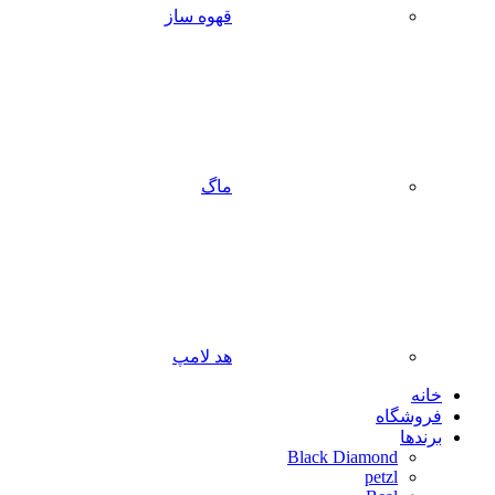
قهوه ساز
ماگ
هد لامپ
خانه
فروشگاه
برندها
Black Diamond
petzl