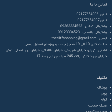
تماس با ما
تلفن :02177654906
تلفن:02177654907
پشتیبانی تماس : 09363334523
پشتیبانی واتساپ : 09123334523
ايميل : thecliffshopping@gmail.com
ساعت کاری 10 الی 19 به جز جمعه و روزهای تعطیل رسمی
نشانی : تهران، خیابان شریعتی، خیابان طالقانی، خیابان بهار شمالی، نبش
خیابان جواد کارگر، پلاک 245 طبقه چهارم واحد 17
دکلیف​
پوشاک
پودر
کوله
عینک حمایت
فرچه سنگنوردی