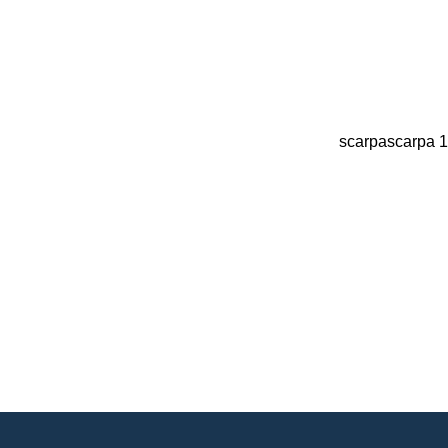
scarpa
scarpa
1