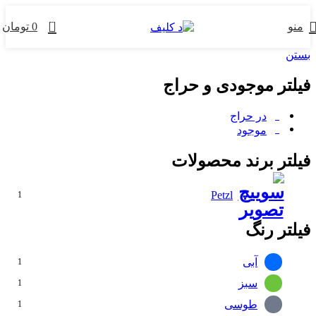
0
منو
0
تومان
بستن
فیلتر موجودی و حراج
در حراج
موجود
فیلتر برند محصولات
Petzl
1
فیلتر رنگ
آبی
1
سبز
1
طوسی
1