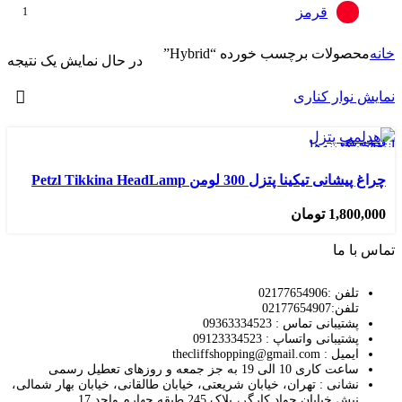
قرمز
1
خانه
محصولات برچسب خورده “Hybrid”
در حال نمایش یک نتیجه
نمایش نوار کناری
فروخته شده
انتخاب گزینه‌ها
افزودن به علاقه مندی
چراغ پیشانی تیکینا پتزل 300 لومن Petzl Tikkina HeadLamp
1,800,000
تومان
تماس با ما
تلفن :02177654906
تلفن:02177654907
پشتیبانی تماس : 09363334523
پشتیبانی واتساپ : 09123334523
ايميل : thecliffshopping@gmail.com
ساعت کاری 10 الی 19 به جز جمعه و روزهای تعطیل رسمی
نشانی : تهران، خیابان شریعتی، خیابان طالقانی، خیابان بهار شمالی،
نبش خیابان جواد کارگر، پلاک 245 طبقه چهارم واحد 17