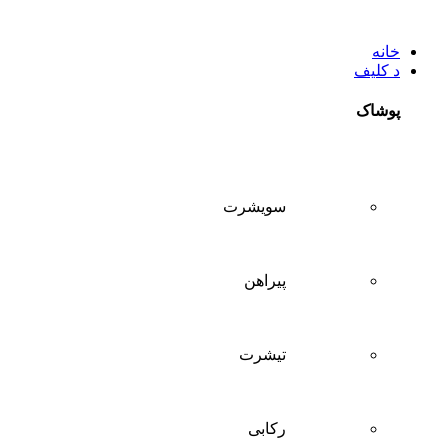
خانه
د کلیف
پوشاک
سويشرت
پیراهن
تيشرت
ركابی