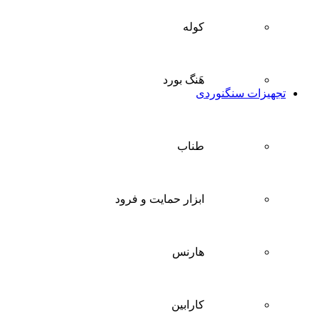
کوله
هَنگ بورد
تجهیزات سنگنوردی
طناب
ابزار حمایت و فرود
هارنس
کارابین