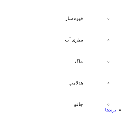
قهوه ساز
بطری آب
ماگ
هدلامپ
چاقو
برندها