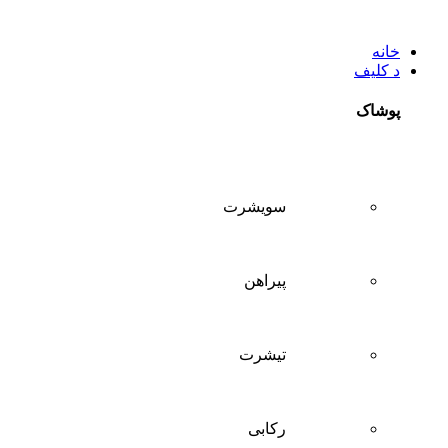
خانه
د کلیف
پوشاک
سويشرت
پیراهن
تيشرت
ركابی