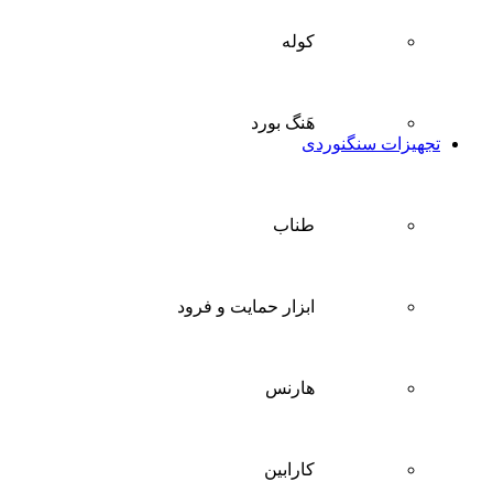
کوله
هَنگ بورد
تجهیزات سنگنوردی
طناب
ابزار حمایت و فرود
هارنس
کارابین