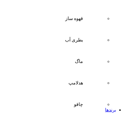
قهوه ساز
بطری آب
ماگ
هدلامپ
چاقو
برندها