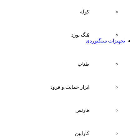
کوله
هَنگ بورد
تجهیزات سنگنوردی
طناب
ابزار حمایت و فرود
هارنس
کارابین