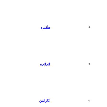
طناب
قرقره
کارابین