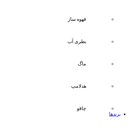
قهوه ساز
بطری آب
ماگ
هدلامپ
چاقو
برندها