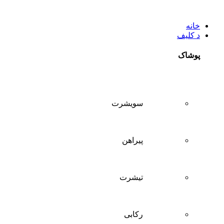
خانه
د کلیف
پوشاک
سويشرت
پیراهن
تيشرت
ركابی