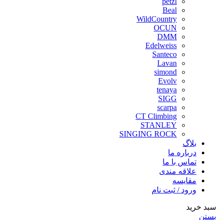
petzl
Beal
WildCountry
OCUN
DMM
Edelweiss
Santeco
Lavan
simond
Evolv
tenaya
SIGG
scarpa
CT Climbing
STANLEY
SINGING ROCK
بلاگ
درباره ما
تماس با ما
علاقه مندی
مقايسه
ورود / ثبت نام
سبد خرید
بستن