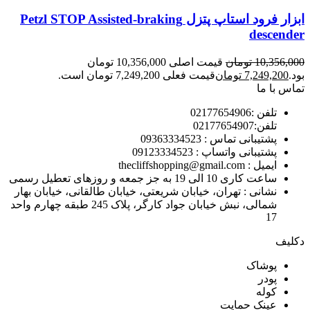
ابزار فرود استاپ پتزل Petzl STOP Assisted-braking
descender
10,356,000
تومان
قیمت اصلی 10,356,000 تومان
بود.
7,249,200
تومان
قیمت فعلی 7,249,200 تومان است.
تماس با ما
تلفن :02177654906
تلفن:02177654907
پشتیبانی تماس : 09363334523
پشتیبانی واتساپ : 09123334523
ايميل : thecliffshopping@gmail.com
ساعت کاری 10 الی 19 به جز جمعه و روزهای تعطیل رسمی
نشانی : تهران، خیابان شریعتی، خیابان طالقانی، خیابان بهار
شمالی، نبش خیابان جواد کارگر، پلاک 245 طبقه چهارم واحد
17
دکلیف​
پوشاک
پودر
کوله
عینک حمایت