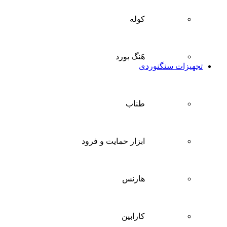
کوله
هَنگ بورد
تجهیزات سنگنوردی
طناب
ابزار حمایت و فرود
هارنس
کارابین