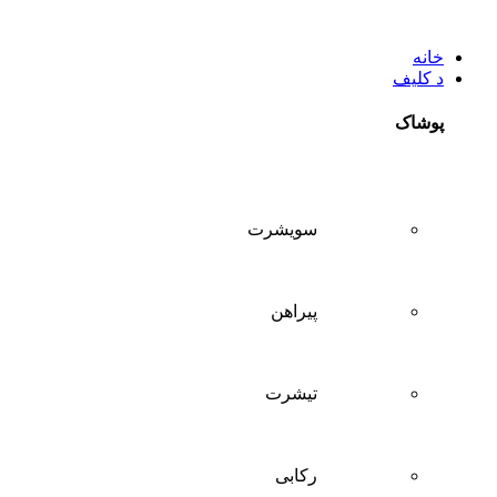
خانه
د کلیف
پوشاک
سويشرت
پیراهن
تيشرت
ركابی