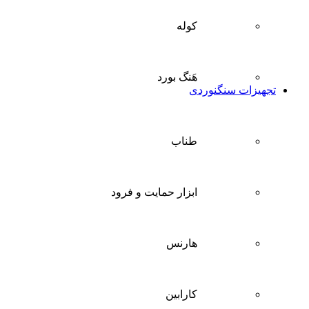
کوله
هَنگ بورد
تجهیزات سنگنوردی
طناب
ابزار حمایت و فرود
هارنس
کارابین