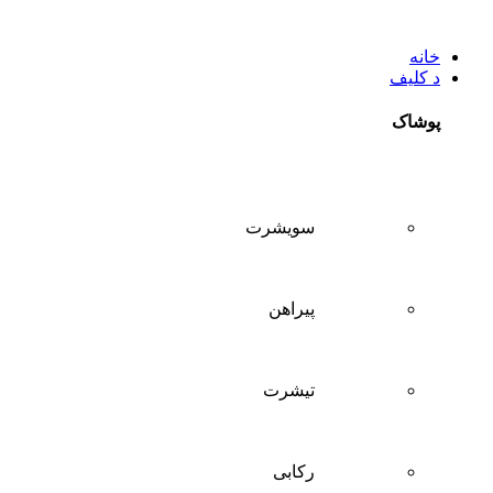
خانه
د کلیف
پوشاک
سويشرت
پیراهن
تيشرت
ركابی