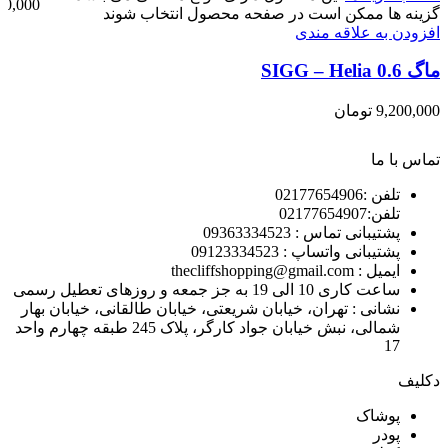
00,000
گزینه ها ممکن است در صفحه محصول انتخاب شوند
افزودن به علاقه مندی
ماگ SIGG – Helia 0.6
9,200,000
تومان
تماس با ما
تلفن :02177654906
تلفن:02177654907
پشتیبانی تماس : 09363334523
پشتیبانی واتساپ : 09123334523
ايميل : thecliffshopping@gmail.com
ساعت کاری 10 الی 19 به جز جمعه و روزهای تعطیل رسمی
نشانی : تهران، خیابان شریعتی، خیابان طالقانی، خیابان بهار
شمالی، نبش خیابان جواد کارگر، پلاک 245 طبقه چهارم واحد
17
دکلیف​
پوشاک
پودر