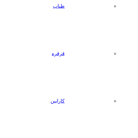
طناب
قرقره
کارابین