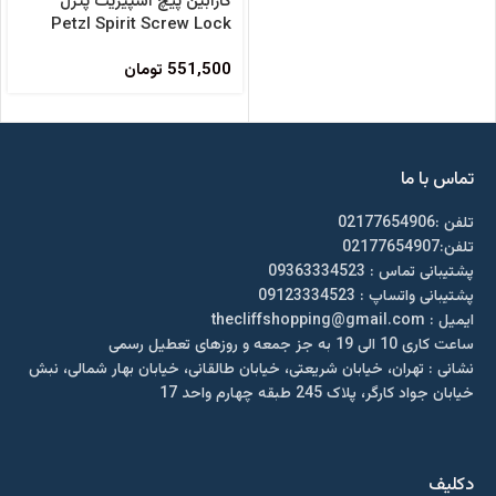
کارابین پیچ اسپیریت پتزل
Petzl Spirit Screw Lock
Carabiner
551,500
تومان
تماس با ما
تلفن :02177654906
تلفن:02177654907
پشتیبانی تماس : 09363334523
پشتیبانی واتساپ : 09123334523
ايميل : thecliffshopping@gmail.com
ساعت کاری 10 الی 19 به جز جمعه و روزهای تعطیل رسمی
نشانی : تهران، خیابان شریعتی، خیابان طالقانی، خیابان بهار شمالی، نبش
خیابان جواد کارگر، پلاک 245 طبقه چهارم واحد 17
دکلیف​