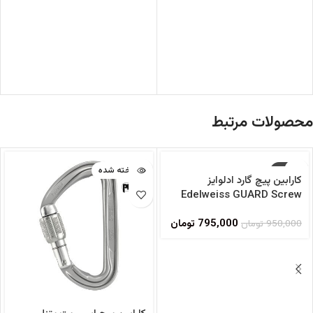
محصولات مرتبط
-16%
فروخته شده
کارابین پیچ گارد ادلوایز
فروخته شده
Edelweiss GUARD Screw
795,000
تومان
950,000
تومان