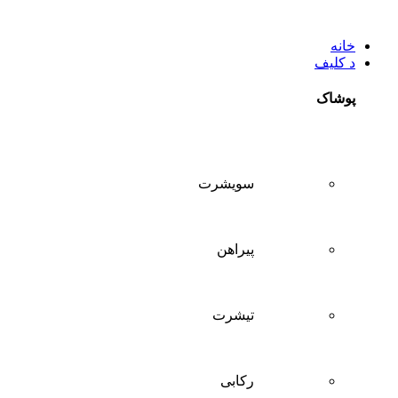
خانه
د کلیف
پوشاک
سويشرت
پیراهن
تيشرت
ركابی