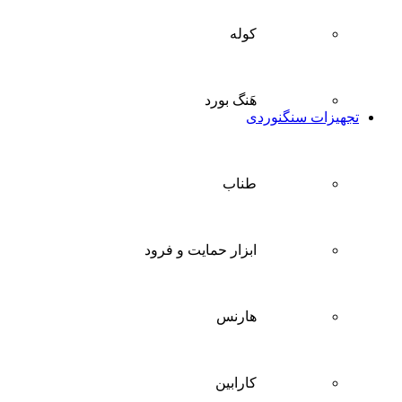
کوله
هَنگ بورد
تجهیزات سنگنوردی
طناب
ابزار حمایت و فرود
هارنس
کارابین