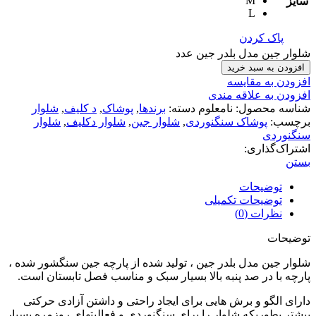
M
سایز
L
پاک کردن
شلوار جین مدل بلدر جین عدد
افزودن به سبد خرید
افزودن به مقایسه
افزودن به علاقه مندی
شناسه محصول:
نامعلوم
دسته:
برندها
,
پوشاک
,
د کلیف
,
شلوار
برچسب:
پوشاک سنگنوردی
,
شلوار جین
,
شلوار دکلیف
,
شلوار
سنگنوردی
اشتراک‌گذاری:
بستن
توضیحات
توضیحات تکمیلی
نظرات (0)
توضیحات
شلوار جین مدل بلدر جین ، تولید شده از پارچه جین سنگشور شده ،
پارچه با در صد پنبه بالا بسیار سبک و مناسب فصل تابستان است.
دارای الگو و برش هایی برای ایجاد راحتی و داشتن آزادی حرکتی
بیشتر بطوریکه شلوار را برای سنگنوردی و فعالیتهای روزمره بسیار