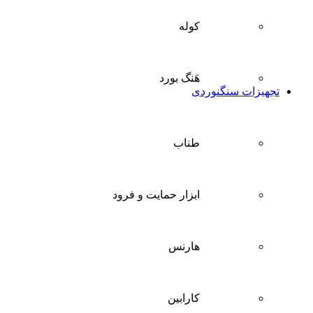
کوله
هَنگ بورد
تجهیزات سنگنوردی
طناب
ابزار حمایت و فرود
هارنس
کارابین