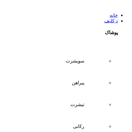
خانه
د کلیف
پوشاک
سويشرت
پیراهن
تيشرت
ركابی