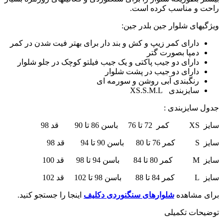
راحت و مناسب کرده است.
ویژگیهای شلوار جین بلدر جین:
دارای کمر زیپ و کش و بند دار برای بهتر فیت شدن در کمر
دمپا بصورت گتر
دارای دو جیب پاکتی و یک جیب فیلتو کوچک در جلو شلوار
دارای دو جیب در پشت شلوار
رنگبندی آبی روشن و سورمه ای
سایزبندی XS.S.M.L
جدول سایزبندی :
سایز XS کمر 72 تا 76 باسن 86 تا 90 قد 98
سایز S کمر 76 تا 80 باسن 90 تا 94 قد 98
سایز M کمر 80 تا 84 باسن 94 تا 98 قد 100
سایز L کمر 84 تا 88 باسن 98 تا 102 قد 102
برای مشاهده
شلوارهای سنگنوردی دکلیف
اینجا را جستجو کنید.
توضیحات تکمیلی