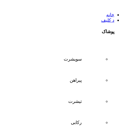
خانه
د کلیف
پوشاک
سويشرت
پیراهن
تيشرت
ركابی