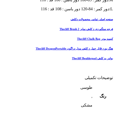
L:دور کمر : 84-120 دور باسن : 108 قد : 116
صفحه اصلی تمامی محصولات دکلیف
فرچه سنگوردی د کلیف سایز 2 Thecliff Brush
کیسه پودر Thecliff Chalk Bag
هنگ بورد قابل حمل د کلیف مدل دراگون Thecliff DragonPortable
بولدر پد کلیف Thecliff Boulderpad
توضیحات تکمیلی
طوسی
رنگ
,
مشکی