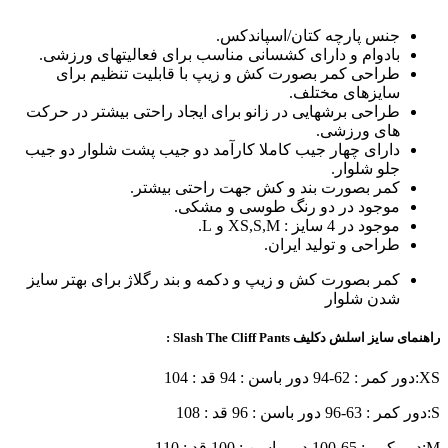
جنس پارچه کتان/اسپاندکس.
بادوام و دارای کشسانی مناسب برای فعالیتهای ورزشی.
طراحی کمر بصورت کش و زیپ با قابلیت تنظیم برای
سایزهای مختلف.
طراحی برشهایی در زانو برای ایجاد راحتی بیشتر در حرکت
های ورزشی.
دارای چهار جیب کاملا کارآمد دو جیب پشت شلوار دو جیب
جلو شلوار.
کمر بصورت بند و کش جهت راحتی بیشتر.
موجود در دو رنگ طوسی و مشکی.
موجود در 4 سایز : XS,S,M و L.
طراحی و تولید ایران.
کمر بصورت کش و زیپ و دکمه و بند رگلاژ براى بهتر سایز
شدن شلوار
راهنمای سایز اسلش دکلیف Slash The Cliff Pants :
XS:دور کمر : 62-94 دور باسن : 94 قد : 104
S:دور کمر : 63-96 دور باسن : 96 قد : 108
M:دور کمر : 65-100 دور باسن : 100 قد : 110