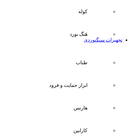
کوله
هَنگ بورد
تجهیزات سنگنوردی
طناب
ابزار حمایت و فرود
هارنس
کارابین