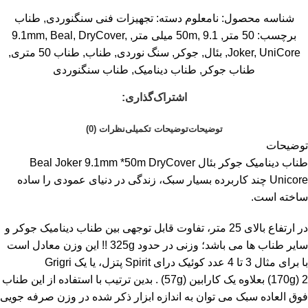
شناسه محصول:
نامعلوم
دسته:
تجهیزات فنی سنگنوردی
,
طناب
برچسب:
50 متر
,
9.1 میلی متر
,
50m
,
,
DryCover
,
Beal
,
9.1mm
UniCore
,
Joker
,
بئال
,
جوکر
,
سنگ نوردی
,
طناب
,
طناب 50 متری
,
طناب جوکر
,
طناب دینامیک
,
طناب سنگنوردی
اشتراک‌گذاری:
توضیحات
توضیحات تکمیلی
نظرات (0)
توضیحات
طناب دینامیک جوکر بئال Beal Joker 9.1mm *50m DryCover
Unicore چند کاربرده بسیار سبک، زندگی در دنیای عمودی را ساده
ساخته است.
در ارتفاع بالای 25 متر، تفاوت قابل توجهی بین طناب دینامیک جوکر و
سایر طناب ها می باشد؛ وزنی در حدود
325g
!! این وزن معادل است
با برای مثال 3 تا 4 عدد کوئیک درای
Spirit
پتزل، یا یک
Grigri
2
(170g)
بعلاوه یک کارابین
(57g)
. بدین ترتیب با استفاده از این طناب
فوق العاده سبک می توان به اندازه ابزار ذکر شده در وزن صرفه جویی