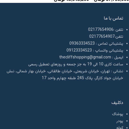
تماس با ما
تلفن :02177654906
تلفن:02177654907
پشتیبانی تماس : 09363334523
پشتیبانی واتساپ : 09123334523
ايميل : thecliffshopping@gmail.com
ساعت کاری 10 الی 19 به جز جمعه و روزهای تعطیل رسمی
نشانی : تهران، خیابان شریعتی، خیابان طالقانی، خیابان بهار شمالی، نبش
خیابان جواد کارگر، پلاک 245 طبقه چهارم واحد 17
دکلیف​
پوشاک
پودر
کوله