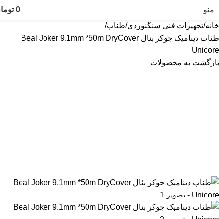
منو
0
توما
خانه
تجهیزات فنی سنگنوردی
طناب
طناب دینامیک جوکر بئال Beal Joker 9.1mm *50m DryCover
Unicore
بازگشت به محصولات