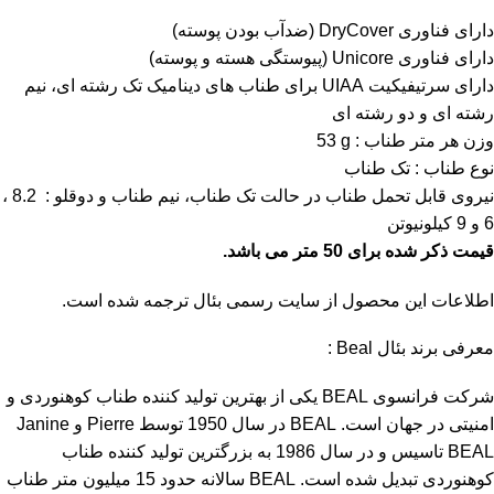
دارای فناوری DryCover (ضدآب بودن پوسته)
دارای فناوری
Unicore
(پیوستگی هسته و پوسته)
دارای سرتیفیکیت
UIAA
برای طناب های دینامیک تک رشته ای، نیم
رشته ای و دو رشته ای
وزن هر متر طناب :
53 g
نوع طناب : تک طناب
نیروی قابل تحمل طناب در حالت تک طناب، نیم طناب و دوقلو : 8.2 ،
6 و 9 کیلونیوتن
قیمت ذکر شده برای 50 متر می باشد.
اطلاعات این محصول از سایت رسمی بئال ترجمه شده است
.
معرفی برند بئال Beal :
شرکت فرانسوی BEAL یکی از بهترین تولید کننده طناب کوهنوردی و
امنیتی در جهان است. BEAL در سال 1950 توسط Pierre و Janine
BEAL تاسیس و در سال 1986 به بزرگترین تولید کننده طناب
کوهنوردی تبدیل شده است. BEAL سالانه حدود 15 میلیون متر طناب