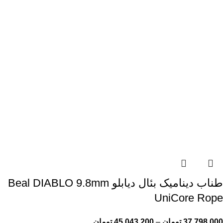
طناب دینامیک بئال دیابلو Beal DIABLO 9.8mm
UniCore Rope
37,798,000
تومان
–
45,043,200
تومان