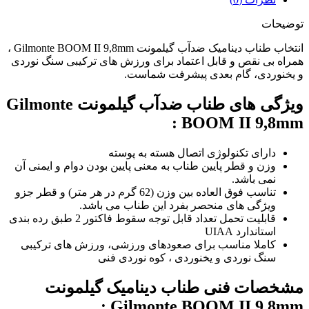
توضیحات
انتخاب طناب دینامیک ضدآب گیلمونت Gilmonte BOOM II 9,8mm ،
همراه بی نقص و قابل اعتماد برای ورزش های ترکیبی سنگ نوردی
و یخنوردی، گام بعدی پیشرفت شماست.
ویژگی های طناب ضدآب گیلمونت Gilmonte
BOOM II 9,8mm :
دارای تکنولوژی اتصال هسته به پوسته
وزن و قطر پایین طناب به معنی پایین بودن دوام و ایمنی آن
نمی باشد.
تناسب فوق العاده بین وزن (62 گرم در هر متر) و قطر جزو
ویژگی های منحصر بفرد این طناب می باشد.
قابلیت تحمل تعداد قابل توجه سقوط فاکتور 2 طبق رده بندی
استاندارد UIAA
کاملا مناسب برای صعودهای ورزشی، ورزش های ترکیبی
سنگ نوردی و یخنوردی ، کوه نوردی فنی
مشخصات فنی طناب دینامیک گیلمونت
Gilmonte BOOM II 9,8mm :