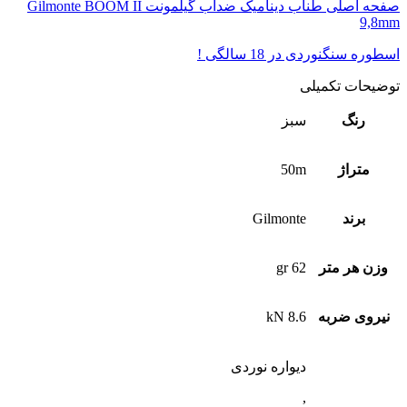
صفحه اصلی طناب دینامیک ضدآب گیلمونت Gilmonte BOOM II
9,8mm
اسطوره سنگنوردی در 18 سالگی !
توضیحات تکمیلی
رنگ
سبز
متراژ
50m
برند
Gilmonte
وزن هر متر
62 gr
نیروی ضربه
8.6 kN
دیواره نوردی
,