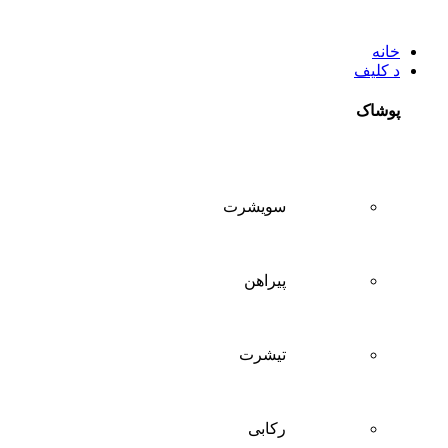
خانه
د کلیف
پوشاک
سويشرت
پیراهن
تيشرت
ركابی