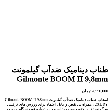
طناب دینامیک ضدآب گیلمونت
Gilmonte BOOM II 9,8mm
4,550,000
تومان
انتخاب طناب دینامیک ضدآب گیلمونت Gilmonte BOOM II 9,8mm
2XDRY ، همراه بی نقص و قابل اعتماد برای ورزش های ترکیبی
سنگ نوردی و یخنوردی،صعود اسپرت و دیواره نوردی گام مهم در