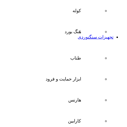
کوله
هَنگ بورد
تجهیزات سنگنوردی
طناب
ابزار حمایت و فرود
هارنس
کارابین