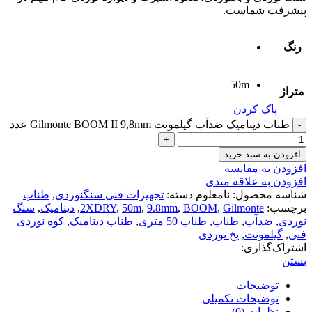
پیشرفت شماست.
رنگ
50m
متراژ
پاک کردن
طناب دینامیک ضدآب گیلمونت Gilmonte BOOM II 9,8mm عدد
افزودن به سبد خرید
افزودن به مقایسه
افزودن به علاقه مندی
شناسه محصول:
نامعلوم
دسته:
تجهیزات فنی سنگنوردی
,
طناب
برچسب:
Gilmonte
,
BOOM
,
9.8mm
,
50m
,
2XDRY
,
دینامیک
,
سنگ
نوردی
,
ضدآب
,
طناب
,
طناب 50 متری
,
طناب دینامیک
,
کوه نوردی
فنی
,
گیلمونت
,
یخ نوردی
اشتراک‌گذاری:
بستن
توضیحات
توضیحات تکمیلی
نظرات (0)