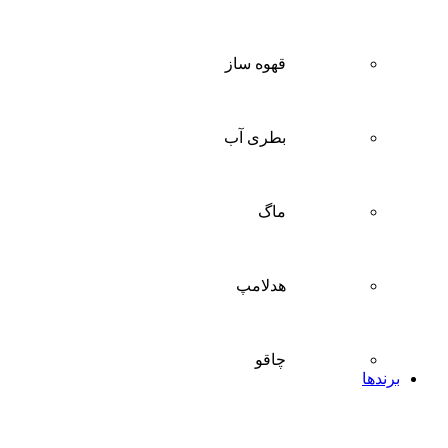
قهوه ساز
بطری آب
ماگ
هدلامپ
چاقو
برندها