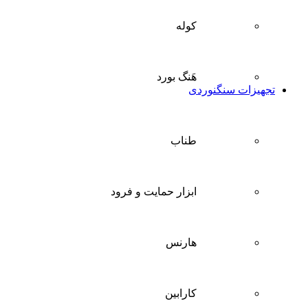
کوله
هَنگ بورد
تجهیزات سنگنوردی
طناب
ابزار حمایت و فرود
هارنس
کارابین