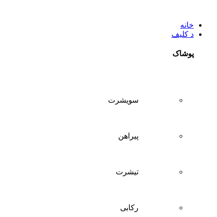
خانه
د کلیف
پوشاک
سويشرت
پیراهن
تيشرت
ركابی