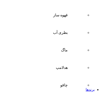
قهوه ساز
بطری آب
ماگ
هدلامپ
چاقو
برندها