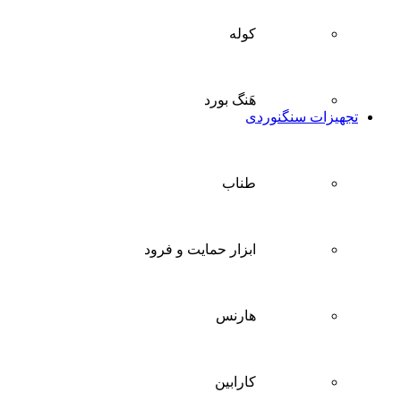
کوله
هَنگ بورد
تجهیزات سنگنوردی
طناب
ابزار حمایت و فرود
هارنس
کارابین