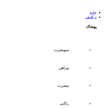
خانه
د کلیف
پوشاک
سويشرت
پیراهن
تيشرت
ركابی