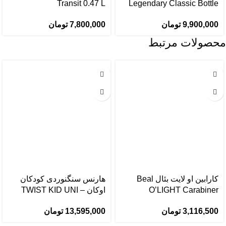
Transit 0.47 L
Legendary Classic Bottle
0.47 L
7,800,000
تومان
9,900,000
تومان
محصولات مرتبط
کارابین او لایت بئال Beal
هارنس سنگنوردی کودکان
O’LIGHT Carabiner
اوکان – TWIST KID UNI
3,116,500
تومان
13,595,000
تومان