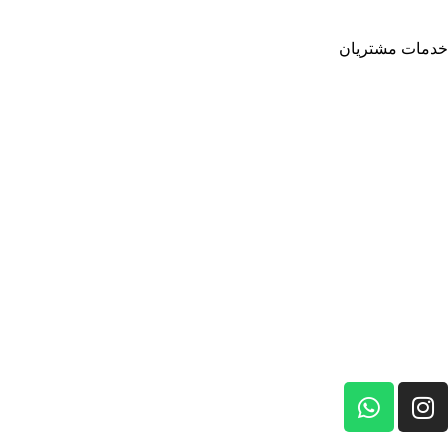
بولدر پَد
خدمات مشتریان
شرایط و مقررات
سوالات پر تکرار
شرایط مرجوعی