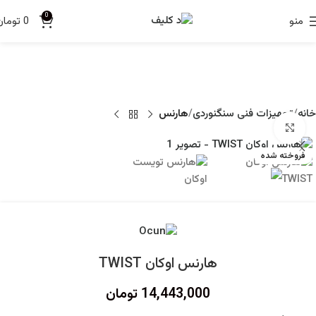
0
منو
0
تومان
خانه
تجهیزات فنی سنگنوردی
هارنس
برای بزرگنمایی کلیک کنید
فروخته شده
هارنس اوکان TWIST
14,443,000
تومان