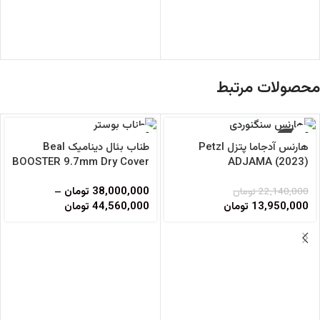
محصولات مرتبط
-37%
هارنس آدجاما پتزل Petzl
طناب بئال دینامیک Beal
BOOSTER 9.7mm Dry Cover
ADJAMA (2023)
38,000,000
تومان
–
22,140,000
تومان
13,950,000
تومان
44,560,000
تومان