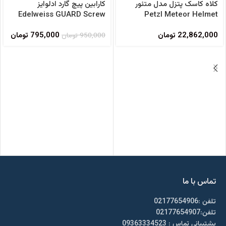
کلاه کاسک پتزل مدل متئور
کارابین پیچ گارد ادلوایز
فروخته شده
Edelweiss GUARD Screw
Petzl Meteor Helmet
22,862,000
تومان
795,000
تومان
950,000
تومان
تماس با ما
تلفن :02177654906
تلفن:02177654907
پشتیبانی تماس : 09363334523