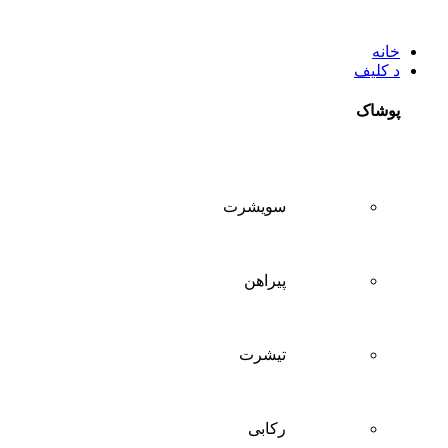
خانه
د کلیف
پوشاک
سويشرت
پیراهن
تيشرت
ركابی