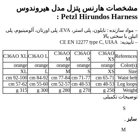
مشخصات هارنس پتزل مدل هیروندوس
Petzl Hirundos Harness :
– مواد سازنده : نایلون، پلی استر،
EVA
، پلی اورتان، آلومینیوم، پلی
اتیلن با سختی بالا
– تأییدیه:
CE EN 12277 type C, UIAA
C36AO
C36AO
C36AO
C36AO XL
C36AO L
References
M
S
XS
orange
orange
orange
orange
orange
Color(s)
XL
L
M
S
XS
Size
92-100 cm
84-92 cm
77-84 cm
71-77 cm
65-71 cm
Waist belt
57-62 cm
55-60 cm
52-57 cm
48-53 cm
48-53 cm
Leg loops
315 g
300 g
280 g
270 g
250 g
Weight
توضیحات تکمیلی
S
سایز
,
M