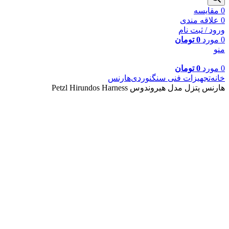
0
مقايسه
0
علاقه مندی
ورود / ثبت نام
0
مورد
0
تومان
منو
0
مورد
0
تومان
خانه
تجهیزات فنی سنگنوردی
هارنس
هارنس پتزل مدل هیروندوس Petzl Hirundos Harness