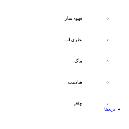
قهوه ساز
بطری آب
ماگ
هدلامپ
چاقو
برندها