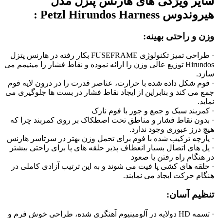
سایر ویژگی های هارنس پتزل مدل
هیروندوس Petzl Hirundos Harness :
وزن و راحتی بهینه:
· طراحی تمیز تکنولوژی
FUSEFRAME
بکار رفته در هارنس پتزل
Hirundos توزیع عالی وزن را ارائه نموده و نقاط فشار را مینیمم می
سازد.
· فوم شکل داده شده با حرارت، عناصر قدرت را در درون لایه فوم
جمع می کند و بنابراین از ایجاد نقاط فشار در بست ها جلوگیری می
نماید.
· کمربند سبک و جمع و جور با فوم نازک
· بدون نقاط فشار و مناطق تحت اصطکاک بر روی کمربند چرا که
هیچ درز عبوری وجود ندارد.
· پارچه ترکیب شده با فوم برای تحمل وزن بهتر در سرتاسر هارنس
· پل های اتصال بسیار انعطاف پذیر حلقه های پا برای راحتی بیشتر
در هنگام راه رفتن یا صعود
· حلقه های کشی پا فیت می شوند و به این ترتیب آزادی کاملی در
هنگام حرکت ایجاد می نمایند.
تنظیم آسان:
· تسمه
HD
دولایه در آلومینیوم آهنگری شده، طراحی خوش فرم و