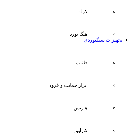
کوله
هَنگ بورد
تجهیزات سنگنوردی
طناب
ابزار حمایت و فرود
هارنس
کارابین