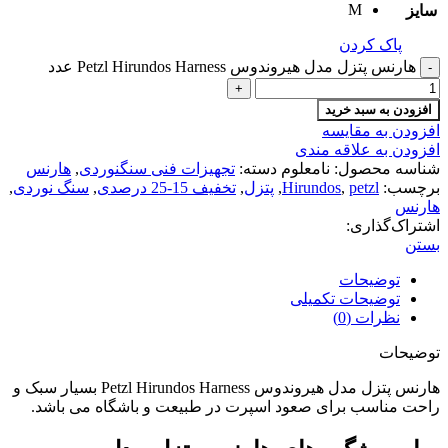
M
سایز
پاک کردن
هارنس پتزل مدل هیروندوس Petzl Hirundos Harness عدد
افزودن به سبد خرید
افزودن به مقایسه
افزودن به علاقه مندی
شناسه محصول:
نامعلوم
دسته:
تجهیزات فنی سنگنوردی
,
هارنس
برچسب:
petzl
,
Hirundos
,
پتزل
,
تخفیف 15-25 درصدی
,
سنگ نوردی
,
هارنس
اشتراک‌گذاری:
بستن
توضیحات
توضیحات تکمیلی
نظرات (0)
توضیحات
هارنس پتزل مدل هیروندوس Petzl Hirundos Harness بسیار سبک و
راحت مناسب برای صعود اسپرت در طبیعت و باشگاه می باشد.