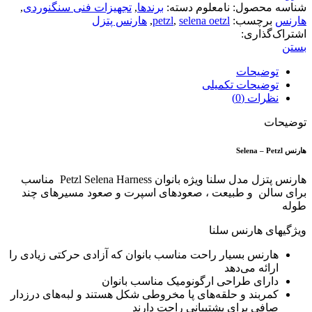
شناسه محصول:
نامعلوم
دسته:
برندها
,
تجهیزات فنی سنگنوردی
,
هارنس
برچسب:
selena oetzl
,
petzl
,
هارنس پتزل
اشتراک‌گذاری:
بستن
توضیحات
توضیحات تکمیلی
نظرات (0)
توضیحات
هارنس Selena – Petzl
هارنس پتزل مدل سلنا ویژه بانوان Petzl Selena Harness مناسب
برای سالن و طبیعت ، صعودهای اسپرت و صعود مسیرهای چند
طوله
ویژگیهای هارنس سلنا
هارنس بسیار راحت مناسب بانوان که آزادی حرکتی زیادی را
ارائه می‌دهد
دارای طراحی ارگونومیک مناسب بانوان
کمربند و حلقه‌های پا مخروطی شکل هستند و لبه‌های درزدار
صافی برای پشتیبانی راحت دارند