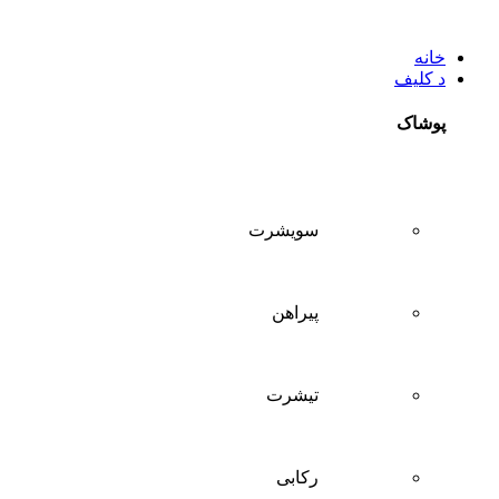
خانه
د کلیف
پوشاک
سويشرت
پیراهن
تيشرت
ركابی