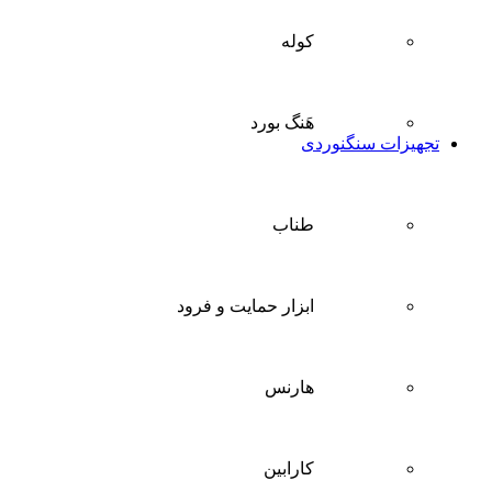
کوله
هَنگ بورد
تجهیزات سنگنوردی
طناب
ابزار حمایت و فرود
هارنس
کارابین