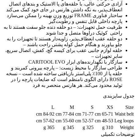
آزادی حرکتی عالی، با حلقه‌های پا الاستیک و بندهای اتصال
انعطاف‌پذیر، به نگه داشتن هارنس در جای خود کمک می‌کند
ساختار فناوری FRAME توزیع وزن بهینه را ممکن می‌سازد
پارچه داخلی قابل تنفس و رطوبت‌گیر
ظرفیت حمل تجهیزات: – دو حلقه دنده جلو سفت هستند تا به
راحتی
کوئیک دراوها متصل و جدا شوند
دو حلقه عقب انعطاف‌پذیر، زاویه‌دار هستند تا تجهیزات را به
جلو بیاورند و هنگام حمل کوله پشتی راحت باشند –
حلقه لوازم جانبی عقب برای کیسه گچ، کفش، اتصال سریع،
سایر تجهیزات –
سازگار با نگهدارنده‌های ابزار CARITOOL EVO
طراحی سازگار با محیط زیست: – پارچه بیرونی کمربند و
حلقه پا از 100٪ پلی‌استر بازیافتی ساخته شده است – نسخه
ROSE دارای الگوی نامنظم است که ضایعات پارچه را در
تولید محدود می‌کند. هر هارنس منحصر به فرد
جدول سایزبندی
L
M
S
XS
Size
84-92 cm
77-84 cm
71-77 cm
65-71 cm
Waist belt
57-62 cm
55-60 cm
52-57 cm
48-53 cm
Leg loops
365 g
345 g
325 g
310 g
Weight
توضیحات تکمیلی