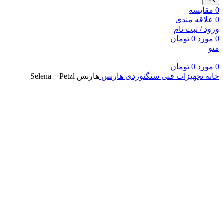
0
مقايسه
0
علاقه مندی
ورود / ثبت نام
0
مورد
0
تومان
منو
0
مورد
0
تومان
خانه
تجهیزات فنی سنگنوردی
هارنس
هارنس Selena – Petzl