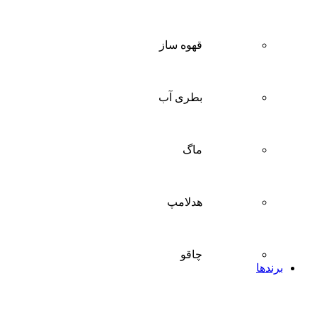
قهوه ساز
بطری آب
ماگ
هدلامپ
چاقو
برندها