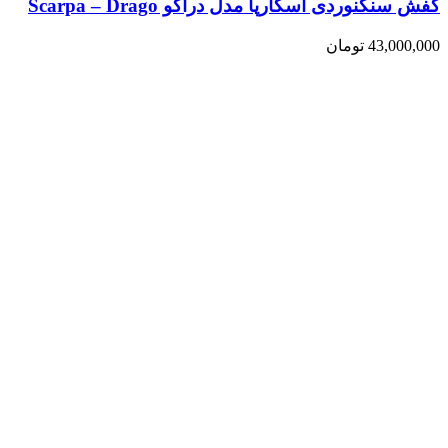
کفش سنگنوردی اسکارپا مدل دراگو Scarpa – Drago
43,000,000
تومان