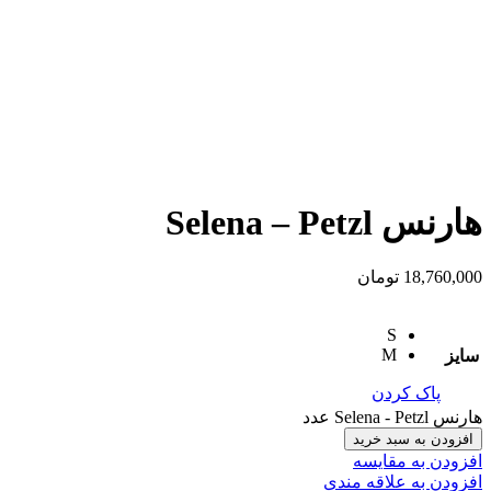
هارنس Selena – Petzl
18,760,000
تومان
S
M
سایز
پاک کردن
هارنس Selena - Petzl عدد
افزودن به سبد خرید
افزودن به مقایسه
افزودن به علاقه مندی