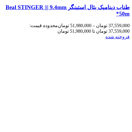
طناب دینامیک بئال استینگر Beal STINGER ||| 9.4mm
*50m
37,559,000
تومان
–
51,980,000
تومان
محدوده قیمت:
37,559,000 تومان تا 51,980,000 تومان
فروخته شده