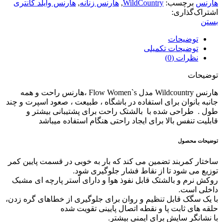
هارنس
برچسب:
WildCountry
,
هارنس زنانه
,
هارنس وایلد کانتری
اشتراک‌گذاری:
بستن
توضیحات
توضیحات تکمیلی
نظرات (0)
توضیحات
هارنس Wildcountry مدل Flow Women`s ،هارنس راحت و همه
جانبه بانوان برای استفاده در باشگاه ، طبیعت ، صعود اسپرت و چند
طول . طراحی شده با بالشتک راحت برای پشتیبانی بیشتر و
قابلیت تنفس بالا برای ایجاد راحتی هنگام استفاده میباشد
توضیحات محصول
ساختار کمربند تضمین می کند که بار به خوبی در قسمت پایین کمر
توزیع می شود تا از نقاط فشار جلوگیری شود.
روکش نرم و بالشتک قابل نفوذ هوا و دارای آستر پارچه ای مشبک
داخلی است.
با یک سگک قابل تنظیم و روان برای جلوگیری از خطاهای گره زدن،
حلقه های ثابت پا و نقطه اتصال پایینی تقویت شده
با نشانگر سایش برای ایمنی بیشتر.