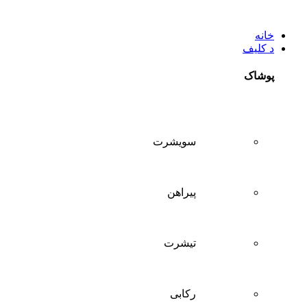
خانه
د کلیف
پوشاک
سويشرت
پیراهن
تيشرت
ركابی