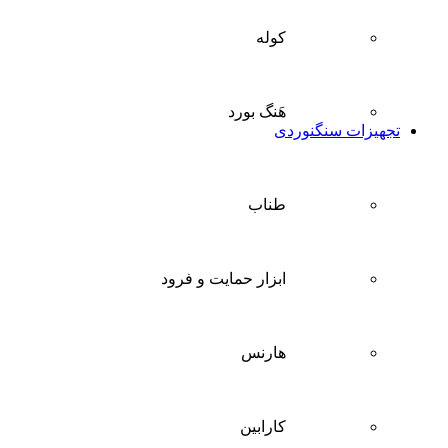
کوله
هَنگ بورد
تجهیزات سنگنوردی
طناب
ابزار حمایت و فرود
هارنس
کارابین