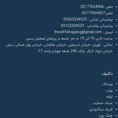
تلفن :02177654906
تلفن:02177654907
پشتیبانی تماس : 09363334523
پشتیبانی واتساپ : 09123334523
ايميل : thecliffshopping@gmail.com
ساعت کاری 10 الی 19 به جز جمعه و روزهای تعطیل رسمی
نشانی : تهران، خیابان شریعتی، خیابان طالقانی، خیابان بهار شمالی، نبش
خیابان جواد کارگر، پلاک 245 طبقه چهارم واحد 17
دکلیف​
پوشاک
پودر
کوله
عینک حمایت
فرچه سنگنوردی
هَنگ بورد