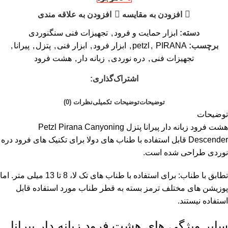
افزودن به مقایسه
افزودن به علاقه مندی
دسته:
ابزار حمایت و فرود
,
تجهیزات فنی سنگنوردی
برچسب:
PIRANA
,
petzl
,
ابزار فرود
,
ابزار فنی
,
پتزل
,
پیرانا
,
تجهیزات فنی
,
دره نوردی
,
زبانه دار
,
هشت فرود
اشتراک‌گذاری:
توضیحات
توضیحات تکمیلی
نظرات (0)
توضیحات
هشت فرود زبانه دار پیرانا پتزل Petzl Pirana Canyoning
Descender قابل استفاده با طناب های دولا برای تکنیک های فرود دره
نوردی طراحی شده است.
تطابق با طناب: برای استفاده با طناب های تک لا، 8 تا 13 میلی متر. اما
پوزیشن های مختلف ترمز بسته به قطر طناب مورد استفاده قابل
استفاده نیستند.
سایر ویژگی های هشت فرود زبانه دار پیرانا