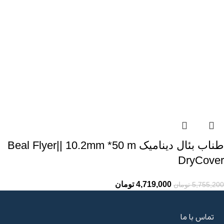
طناب بئال دینامیک Beal Flyer|| 10.2mm *50 m
DryCover
4,719,000
تومان
5,755,200
تومان
تماس با ما