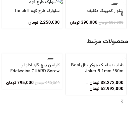
-33%
شلوار کمپینگ دکلیف
شلوارک طرح کوه The cliff
390,000
تومان
2,250,000
تومان
580,000
تومان
محصولات مرتبط
-16%
طناب دینامیک جوکر بئال Beal
کارابین پیچ گارد ادلوایز
فروخته شده
Edelweiss GUARD Screw
Joker 9.1mm *50m
DryCover Unicore
38,272,000
تومان
–
795,000
تومان
950,000
تومان
52,992,000
تومان