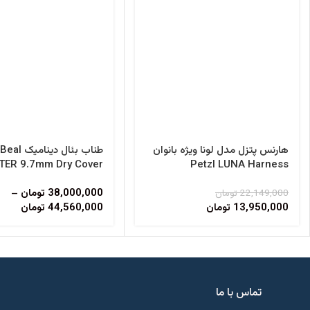
هارنس پتزل مدل لونا ویژه بانوان
طناب بئال دینامیک Beal
ER 9.7mm Dry Cover
Petzl LUNA Harness
38,000,000
تومان
–
22,149,000
تومان
13,950,000
تومان
44,560,000
تومان
تماس با ما