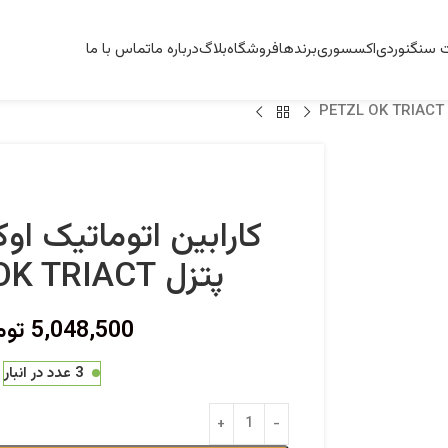
ت سنگنوردی
اکسسوری
برندها
فروشگاه
بلاگ
درباره ما
تماس با ما
کارابین اتوماتیک او
پتزل PETZL OK TRIACT
5,048,500
توم
3 عدد در انبار