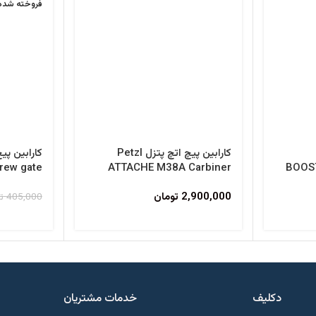
فروخته شده
کارابین پیچ اتچ پتزل Petzl
کارابین پی
rew gate
ATTACHE M38A Carbiner
BOOST
arabiner
2,900,000
تومان
405,000
ت
دکلیف​
خدمات مشتریان