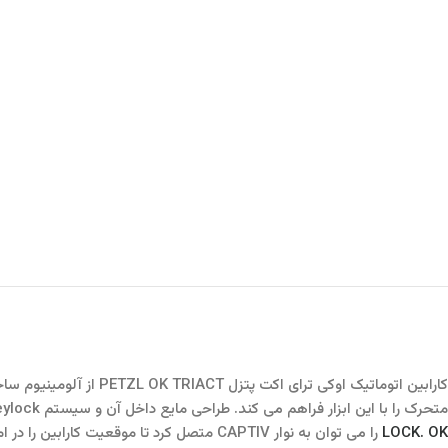
کارابین اتوماتیک اوک
متحرک را با این ابزار فراهم می کند. طراحی مایع داخل آن و سیستم Keylock ، جابجایی قفل را آسان می کند. این دستگاه در سه سیستم قفل موجود است: سیستم TRIACT-LOCK یا BALL-LOCK یا
LOCK. OK
را می توان به نوار CAPTIV متصل کرد تا موقعیت کارابین را در امتداد محور اصلی ترجیح دهد ، خطر چرخاندن آن را محدود کرده و آن را با دستگاه یکپارچه نگه دارد.