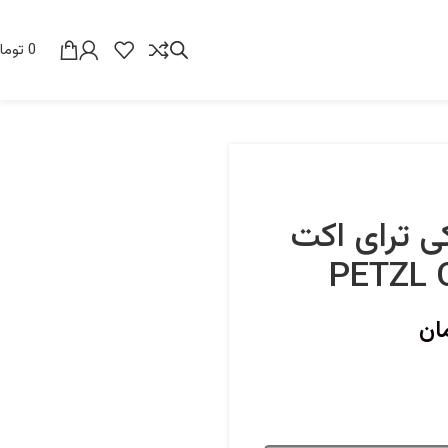
0
توما
کی ترای اکت
ان