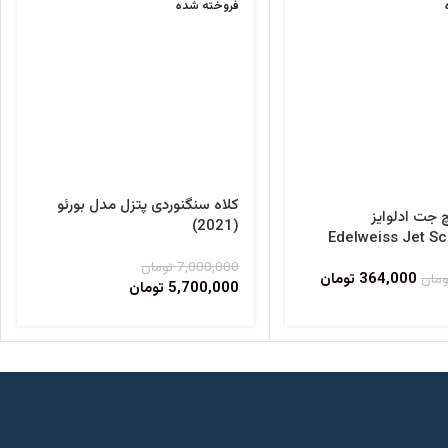
فروخته شده
کلاه سنگنوردی پتزل مدل بورئو
چ جت ادلوایز
(2021)
Edelweiss Jet Sc
c
7,000,000
تومان
364,000
تومان
ومان
5,700,000
تومان