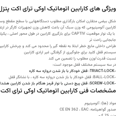
ویژگی های کارابین اتوماتیک اوکی ترای اکت پتزل PETZL OK TRIACT 
شکل بیضی متقارن امکان بارگذاری مطلوب دستگاههایی با سطح مقطع وسیع م
کارابین آلومینیومی که وزن سبک آن باعث کاهش وزن تجهیزات کارگر در ارت
با یک نوار موقعیت CAPTIV برای بارگیری کارابین در طول محور اصلی ، یکپارچه نگه داشتن آن با دستگاه و محدود کردن چرخش آن استفاده شود.
جابجایی راحت تر
طراحی داخلی مایع خطر ابتلا به نقطه گیر را محدود می کند و چرخش کارابی
سیستم قفل کلید برای جلوگیری از گرفتگی غیر ارادی کارابین
نسبت قدرت/وزن مطلوب را تضمین می کند
در سه سیستم مختلف قفل موجود است:
-TRIACT-LOCK: قفل خودکار با باز شدن دروازه سه کاره
-BALL-LOCK: قفل خودکار با باز شدن دروازه سه کاره ، با نشانگر قفل
-SCREW-LOCK: قفل پیچ دستی با نوار قرمز هنگام باز شدن کارابین هشدار بصری را ارائه می دهد
مشخصات فنی کارابین اتوماتیک اوکی ترای اکت پتزل L OK TRIACT
مواد (ها): آلومینیوم
صدور گواهینامه: CE EN 362 ، EAC
وزن 75 گرم