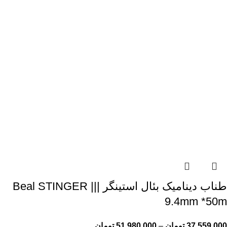
طناب دینامیک بئال استینگر Beal STINGER |||
9.4mm *50m
37,559,000
تومان
–
51,980,000
تومان