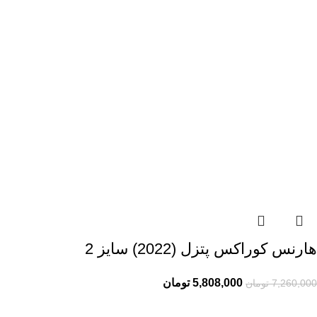
هارنس کوراکس پتزل (2022) سایز 2
5,808,000
تومان
7,260,000
تومان