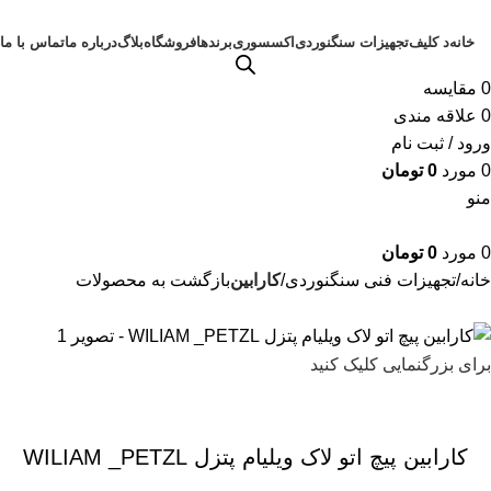
خانه
د کلیف
تجهیزات سنگنوردی
اکسسوری
برندها
فروشگاه
بلاگ
درباره ما
تماس با ما
0
مقايسه
0
علاقه مندی
ورود / ثبت نام
0
مورد
0
تومان
منو
0
مورد
0
تومان
خانه
تجهیزات فنی سنگنوردی
کارابین
بازگشت به محصولات
برای بزرگنمایی کلیک کنید
کارابین پیچ اتو لاک ویلیام پتزل WILIAM _PETZL