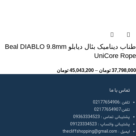
طناب دینامیک بئال دیابلو Beal DIABLO 9.8mm
UniCore Rope
37,798,000
تومان
–
45,043,200
تومان
تماس با ما
تلفن :02177654906
تلفن:02177654907
پشتیبانی تماس : 09363334523
پشتیبانی واتساپ : 09123334523
ايميل : thecliffshopping@gmail.com