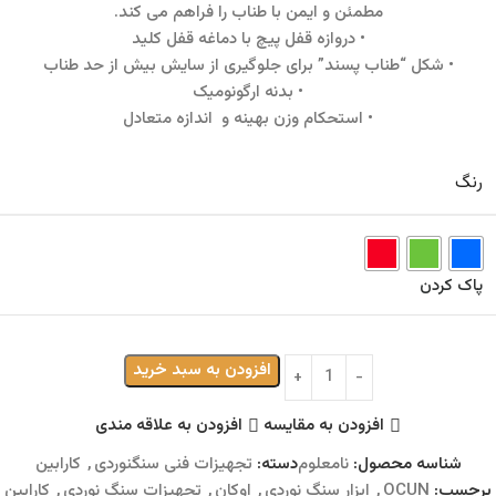
مطمئن و ایمن با طناب را فراهم می کند.
• دروازه قفل پیچ با دماغه قفل کلید
• شکل “طناب پسند” برای جلوگیری از سایش بیش از حد طناب
• بدنه ارگونومیک
• استحکام وزن بهینه و اندازه متعادل
رنگ
پاک کردن
افزودن به سبد خرید
افزودن به مقایسه
افزودن به علاقه مندی
شناسه محصول:
نامعلوم
دسته:
تجهیزات فنی سنگنوردی
,
کارابین
برچسب:
OCUN
,
ابزار سنگ نوردی
,
اوکان
,
تجهیزات سنگ نوردی
,
کارابین