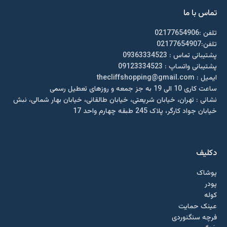
تماس با ما
تلفن :02177654906
تلفن:02177654907
پشتیبانی تماس : 09363334523
پشتیبانی واتساپ : 09123334523
ايميل : thecliffshopping@gmail.com
ساعت کاری 10 الی 19 به جز جمعه و روزهای تعطیل رسمی
نشانی : تهران، خیابان شریعتی، خیابان طالقانی، خیابان بهار شمالی، نبش
خیابان جواد کارگر، پلاک 245 طبقه چهارم واحد 17
دکلیف​
پوشاک
پودر
کوله
عینک حمایت
فرچه سنگنوردی