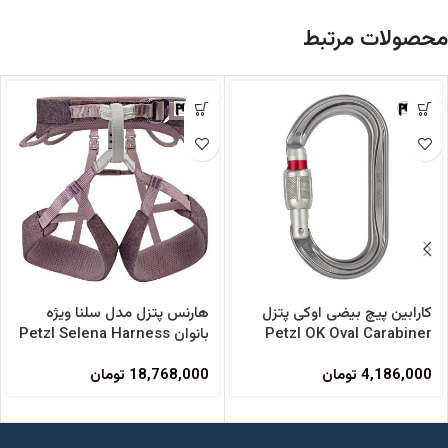
محصولات مرتبط
کارابین پیچ بیضی اوکی پتزل
هارنس پتزل مدل سلنا ویژه
Petzl OK Oval Carabiner
بانوان Petzl Selena Harness
4,186,000
تومان
18,768,000
تومان